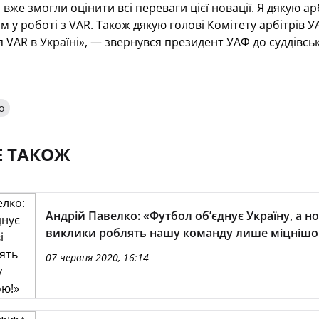
 вже змогли оцінити всі переваги цієї новації. Я дякую ар
м у роботі з VAR. Також дякую голові Комітету арбітрів 
VAR в Україні», — звернувся президент УАФ до суддівсько
о
Е ТАКОЖ
Андрій Павелко: «Футбол об’єднує Україну, а но
виклики роблять нашу команду лише міцнішо
07 червня 2020, 16:14