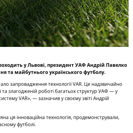
 проходить у Львові, президент УАФ Андрій Павелко
ня та майбутнього українського футболу.
 стало запровадження технології VAR. Це надзвичайно
й та злагодженій роботі багатьох структур УАФ — у
систему VAR», — зазначив у своєму звіті Андрій
діяна ця інноваційна технологія, продемонстрували,
асному футболі.