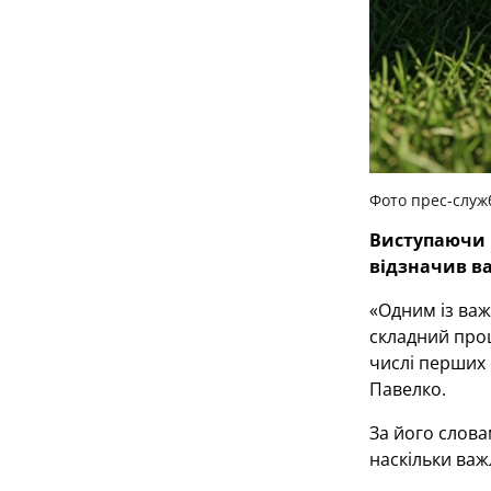
Фото прес-служ
Виступаючи н
відзначив ва
«Одним із важ
складний проц
числі перших 
Павелко.
За його слова
наскільки важ