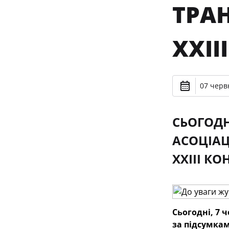
ТРА
XXII
07 черв
СЬОГОДН
АСОЦІАЦ
XXIII КО
Сьогодні, 7 
за підсумка