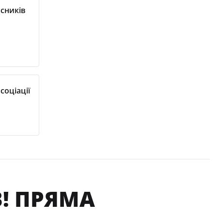
асників
соціації
! ПРЯМА