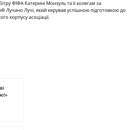
бітру ФІФА Катерині Монзуль та її колегам за
УАФ Лучано Лучі, який керував успішною підготовкою до
го корпусу асоціації.
ві
ю!»