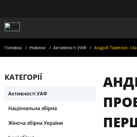
Головна
Новини
Активності УАФ
Андрій Павелко: «За
КАТЕГОРІЇ
АНД
Активності УАФ
ПРОВ
Національна збірна
ПЕРШ
Жіноча збірна України