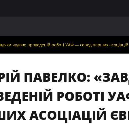
ГОЛОВНА
ПРО УАФ
ЗБІРНІ
ЧЛЕНИ УАФ
НО
вдяки чудово проведеній роботі УАФ — серед перших асоціацій 
РІЙ ПАВЕЛКО: «ЗА
ЕДЕНІЙ РОБОТІ УА
ИХ АСОЦІАЦІЙ ЄВР