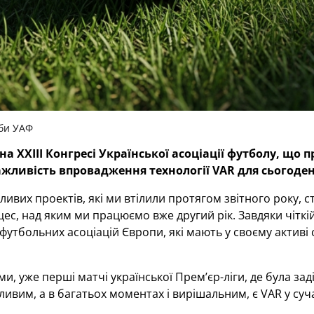
би УАФ
а XXIII Конгресі Української асоціації футболу, що
жливість впровадження технології VAR для сьогоден
ливих проектів, які ми втілили протягом звітного року,
ес, над яким ми працюємо вже другий рік. Завдяки чіткі
футбольних асоціацій Європи, які мають у своєму активі 
ми, уже перші матчі української Прем’єр-ліги, де була за
ливим, а в багатьох моментах і вирішальним, є VAR у суч