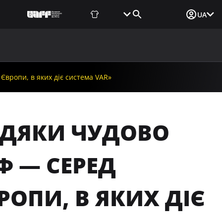
Фаншоп
Квитки
Вхід для ЗМІ
UA
ВИНИ
МЕДІА
ДОКУМЕНТИ
UAF DATA CENTER
Європи, в яких діє система VAR»
ВДЯКИ ЧУДОВО
Ф — СЕРЕД
ОПИ, В ЯКИХ ДІЄ