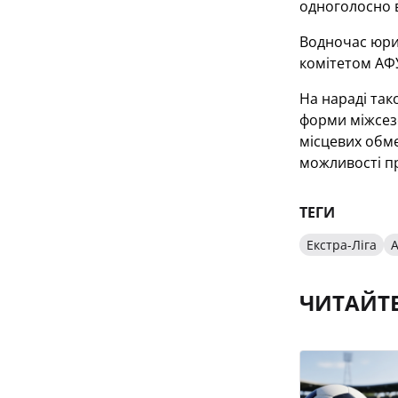
одноголосно в
Водночас юри
комітетом АФУ
На нараді так
форми міжсезо
місцевих обме
можливості п
ТЕГИ
Екстра-Ліга
А
ЧИТАЙТ