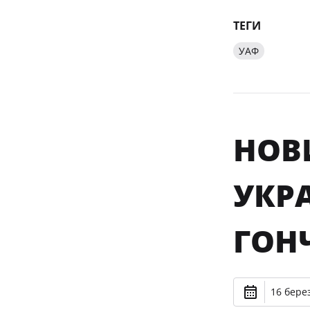
ТЕГИ
УАФ
НОВ
УКРА
ГОН
16 берез