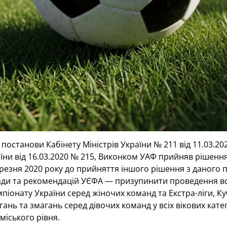
постанови Кабінету Міністрів України № 211 від 11.03.2
аїни від 16.03.2020 № 215, Виконком УАФ прийняв рішення
ерезня 2020 року до прийняття іншого рішення з даного 
ди та рекомендацій УЄФА — призупинити проведення всіх
мпіонату України серед жіночих команд та Екстра-ліги, К
ань та змагань серед дівочих команд у всіх вікових катег
міського рівня.