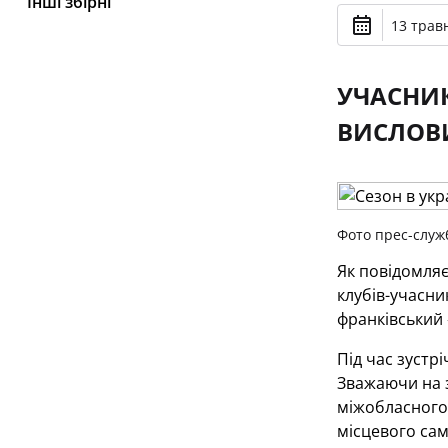
Інші збірні
13 травн
УЧАСНИК
ВИСЛОВИ
Фото прес-служ
Як повідомля
клубів-учасни
франківський 
Під час зустр
Зважаючи на 
міжобласного 
місцевого сам