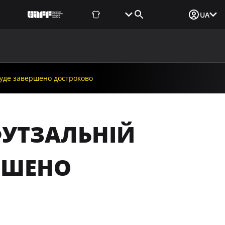
Фаншоп
Квитки
Вхід для ЗМІ
UA
ВИНИ
МЕДІА
ДОКУМЕНТИ
UAF DATA CENTER
 буде завершено достроково
ФУТЗАЛЬНІЙ
ЕРШЕНО