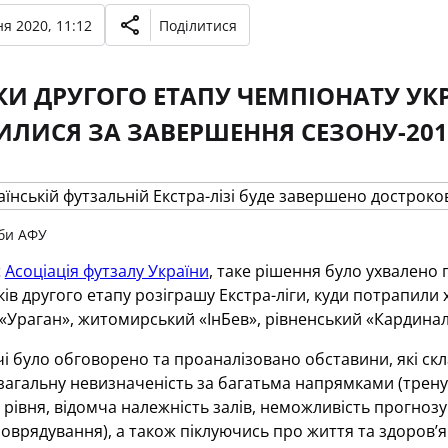
я 2020, 11:12
Поділитися
И ДРУГОГО ЕТАПУ ЧЕМПІОНАТУ УК
ЛИСЯ ЗА ЗАВЕРШЕННЯ СЕЗОНУ-2019
би АФУ
є
Асоціація футзалу України
, таке рішення було ухвалено 
ків другого етапу розіграшу Екстра-ліги, куди потрапили 
«Ураган», житомирський «ІнБев», рівненський «Кардинал-Р
ічі було обговорено та проаналізовано обставини, які скл
загальну невизначеність за багатьма напрямками (трену
рівня, відомча належність залів, неможливість прогноз
оврядування), а також піклуючись про життя та здоров’я г