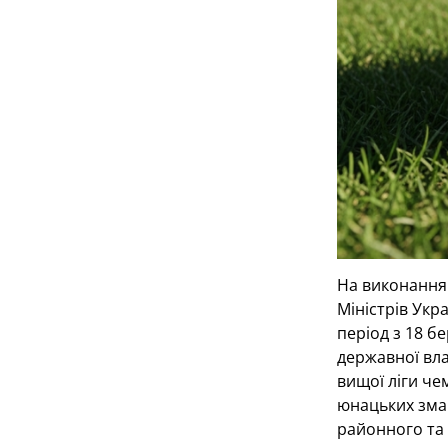
На виконання 
Міністрів Укр
період з 18 б
державної вла
вищої ліги че
юнацьких змаг
районного та 