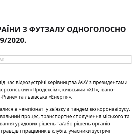
РАЇНИ З ФУТЗАЛУ ОДНОГОЛОСНО
/2020.
під час відеозустрічі керівництва АФУ з президентами
херсонський «Продексім», київський «ХІТ», івано-
івне» та львівська «Енергія».
алися в чемпіонаті у зв’язку з пандемією коронавірусу.
вальний процес, транспортне сполучення міського та
ування урядових рішень та/або рішень органів
равців і працівників клубів, учасники зустрічі