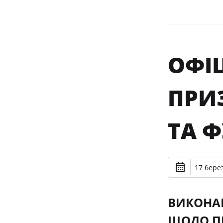
ОФІ
ПРИ
ТА Ф
17 берез
ВИКОНАВ
ЩОДО ПР