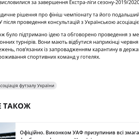
исловилися за завершення Екстра-ліги сезону-2019/2020
дичне рішення про фініш чемпіонату та його подальший
 після проведення консультацій з Українською асоціаці
ож було підтримано ідею та обговорено проведення з ме
нних турнірів. Вони мають відбутися наприкінці червня 
жень, пов’язаних із запровадженням карантину в держа
роживання спортивних команд у готелях.
соціація футзалу України
Е ТАКОЖ
Офіційно. Виконком УАФ призупинив всі змага