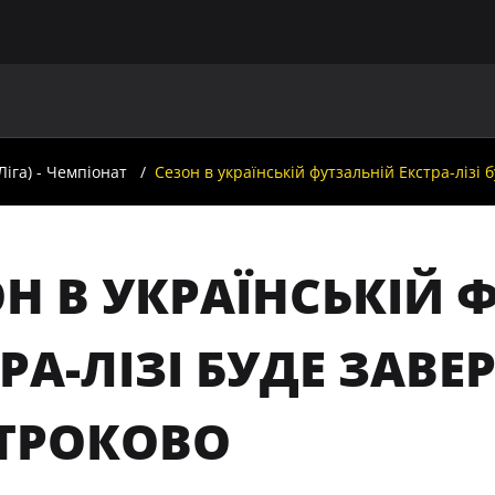
ГОЛОВНА
ПРО УАФ
ЗБІРНІ
ЧЛЕНИ УАФ
НО
Ліга) - Чемпіонат
Сезон в українській футзальній Екстра-лізі
Н В УКРАЇНСЬКІЙ 
РА-ЛІЗІ БУДЕ ЗАВ
ТРОКОВО