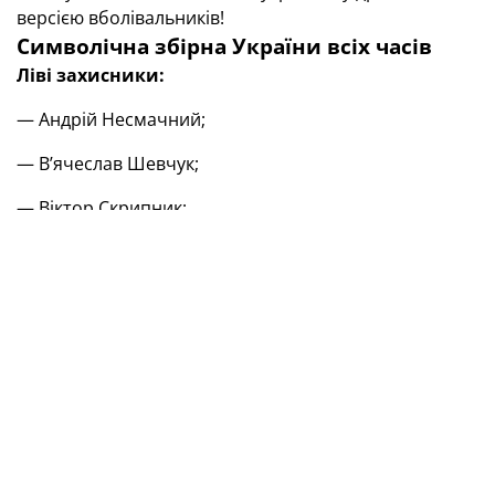
версією вболівальників!
Символічна збірна України всіх часів
Ліві захисники:
— Андрій Несмачний;
— В’ячеслав Шевчук;
— Віктор Скрипник;
— Олександр Радченко;
— Євген Селін;
— Едуард Соболь;
— Олександр Романчук;
— Віталій Миколенко;
— Сергій Задорожний;