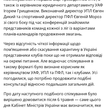
також із керівником юридичного департаменту УАФ
Ігорем Грищенком. Виконавчий директор УПЛ Євген
Дикий та спортивний директор ПФЛ Євгеній Мороз
зі свого боку під час конференцій знайомили
представників команд кожної з ліг із варіантами
планів-календарів продовження змагань.
Через відсутність чіткої інформації щодо
пом’якшення або скасування карантину в Україні
представники клубів поки що не отримали відповіді
на окремі питання. Але водночас спілкування в
такому форматі було визнане корисним як
керівництвом УАФ, УПЛ та ПФЛ, так і клубами. Усі
погодилися, що потрібно продовжити подібні
консультації відносно подальших загальних дій.
Про дату наступного подібного спілкування було
вирішено домовитися після 6 травня — саме цього
дня Кабінет Міністрів України має визначитися, яке