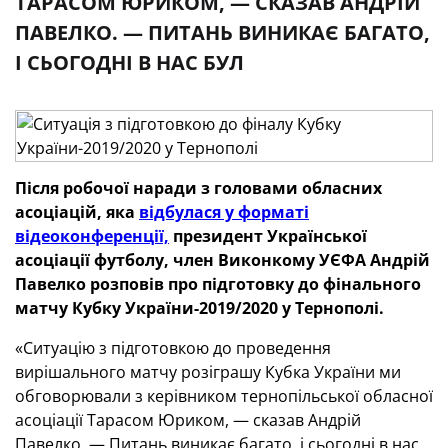
ТАРАСОМ ЮРИКОМ, — СКАЗАВ АНДРІЙ
ПАВЕЛКО. — ПИТАНЬ ВИНИКАЄ БАГАТО,
І СЬОГОДНІ В НАС БУЛ
Після робочої наради з головами обласних
асоціацій, яка
відбулася у форматі
відеоконференції,
президент Української
асоціації футболу, член Виконкому УЄФА Андрій
Павелко розповів про підготовку до фінального
матчу Кубку України-2019/2020 у Тернополі.
«Ситуацію з підготовкою до проведення
вирішального матчу розіграшу Кубка України ми
обговорювали з керівником тернопільської обласної
асоціації Тарасом Юриком, — сказав Андрій
Павелко. — Питань виникає багато, і сьогодні в нас