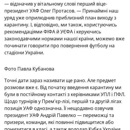
— відзначив у вітальному слові перший віце-
президент УАФ Олег Протасов. — Принаймні наш
уряд уже оприлюднив приблизний план виходу з
карантину. І, відповідно, ми також, користуючись
рекомендаціями ФІФА й УЄФА і керуючись
законодавчими нормами нашої країни, можемо вже
починати говорити про повернення футболу на
стадіони України.
Фото Павла Кубанова
Точні дати зараз називати ще рано. Але предмет
розмови вже є. Від початку введення карантину ми
були в постійному контакті з керівниками УПЛ і ПФЛ.
Щодо турнірів у Прем'єр-лізі, першій та другій лігах
позиція УАФ однозначна. Її нещодавно озвучив
президент УАФ Андрій Павелко — переможці та
призери, команди, які повинні підвищитися або
понизитися в класі, а також володар Кубка України