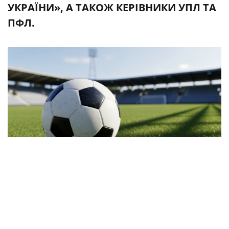
УКРАЇНИ», А ТАКОЖ КЕРІВНИКИ УПЛ ТА
ПФЛ.
Сьогодні за ініціативою Української асоціації
футболу відбулася робоча нарада, в якій взяли
участь перший віце-президент УАФ Олег