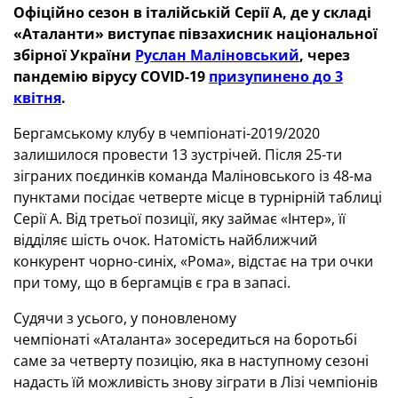
Офіційно сезон в італійській Серії А, де у складі
«Аталанти» виступає півзахисник національної
збірної України
Руслан Маліновський
, через
пандемію вірусу COVID-19
призупинено до 3
квітня
.
Бергамському клубу в чемпіонаті-2019/2020
залишилося провести 13 зустрічей. Після 25-ти
зіграних поєдинків команда Маліновського із 48-ма
пунктами посідає четверте місце в турнірній таблиці
Серії А. Від третьої позиції, яку займає «Інтер», її
відділяє шість очок. Натомість найближчий
конкурент чорно-синіх, «Рома», відстає на три очки
при тому, що в бергамців є гра в запасі.
Судячи з усього, у поновленому
чемпіонаті «Аталанта» зосередиться на боротьбі
саме за четверту позицію, яка в наступному сезоні
надасть їй можливість знову зіграти в Лізі чемпіонів