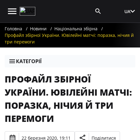
UA
Вхід для ЗМІ
Головна
Новини
Національна збірна
Профайл збірної України. Ювілейні матчі: поразка, нічия й
три перемоги
КАТЕГОРІЇ
ПРОФАЙЛ ЗБІРНОЇ
УКРАЇНИ. ЮВІЛЕЙНІ МАТЧІ:
ПОРАЗКА, НІЧИЯ Й ТРИ
ПЕРЕМОГИ
22 березня 2020, 19:11
Поділитися