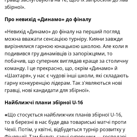
збірної».
Про невихід «Динамо» до фіналу
«Невихід «Динамо» до фіналу на перший погляд
можна вважати сенсацією турніру. Кияни завжди
вирізнялися гарною юнацькою школою. Але коли я
подивився гру динамівців із запоріжцями, то
побачив, що суперник виглядав краще за столичну
команду. І це прекрасно, що, окрім «Динамо» й
«Шахтаря», у нас є чудові інші школи, які складають
гарну конкуренцію лідерам. Так з'являються нові
гравці, нові кандидати для збірної».
Найближчі плани збірної U-16
«
Що стосується найближчих планів збірної U-16,
то в березні в нас буде два товариські матчі проти
Чехії. Потім, у квітні, відбудеться турнір розвитку у
Фінляндії. Там будуть гарні суперники — господарі,