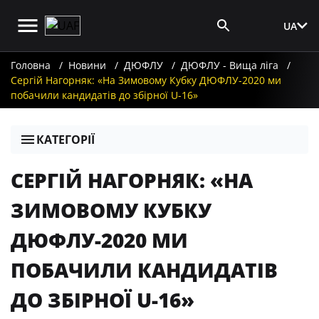
UA
Вхід для ЗМІ
Головна
Новини
ДЮФЛУ
ДЮФЛУ - Вища ліга
Сергій Нагорняк: «На Зимовому Кубку ДЮФЛУ-2020 ми
побачили кандидатів до збірної U-16»
КАТЕГОРІЇ
СЕРГІЙ НАГОРНЯК: «НА
ЗИМОВОМУ КУБКУ
ДЮФЛУ-2020 МИ
ПОБАЧИЛИ КАНДИДАТІВ
ДО ЗБІРНОЇ U-16»