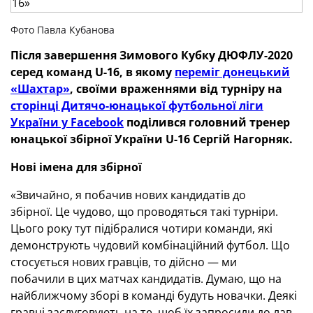
Фото Павла Кубанова
Після завершення Зимового Кубку ДЮФЛУ-2020
серед команд U-16, в якому
переміг донецький
«Шахтар»
, своїми враженнями від турніру на
сторінці Дитячо-юнацької футбольної ліги
України у Facebook
поділився головний тренер
юнацької збірної України U-16 Сергій Нагорняк.
Нові імена для збірної
«Звичайно, я побачив нових кандидатів до
збірної. Це чудово, що проводяться такі турніри.
Цього року тут підібралися чотири команди, які
демонструють чудовий комбінаційний футбол. Що
стосується нових гравців, то дійсно — ми
побачили в цих матчах кандидатів. Думаю, що на
найближчому зборі в команді будуть новачки. Деякі
гравці заслуговують на те, щоб їх запросили до лав