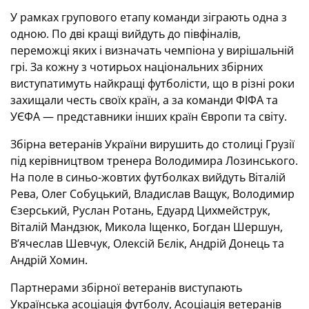
У рамках групового етапу команди зіграють одна з
одною. По дві кращі вийдуть до півфіналів,
переможці яких і визначать чемпіона у вирішальній
грі. За кожну з чотирьох національних збірних
виступатимуть найкращі футболісти, що в різні роки
захищали честь своїх країн, а за команди ФІФА та
УЄФА — представники інших країн Європи та світу.
Збірна ветеранів України вирушить до столиці Грузії
під керівництвом тренера Володимира Лозинського.
На поле в синьо-жовтих футболках вийдуть Віталій
Рева, Олег Собуцький, Владислав Ващук, Володимир
Єзерський, Руслан Ротань, Едуард Цихмейструк,
Віталій Мандзюк, Микола Іщенко, Богдан Шершун,
В’ячеслав Шевчук, Олексій Бєлік, Андрій Донець та
Андрій Хомин.
Партнерами збірної ветеранів виступають
Українська асоціація футболу, Асоціація ветеранів