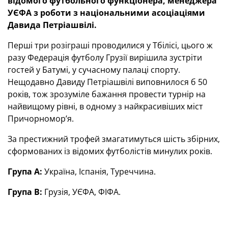
відомого футбольного функціонера, менеджера
УЄФА з роботи з національними асоціаціями
Давида Петріашвілі.
Перші три розіграші проводилися у Тбілісі, цього ж
разу Федерація футболу Грузії вирішила зустріти
гостей у Батумі, у сучасному палаці спорту.
Нещодавно Давиду Петріашвілі виповнилося б 50
років, тож зрозуміле бажання провести турнір на
найвищому рівні, в одному з найкрасивіших міст
Причорномор’я.
За престижний трофей змагатимуться шість збірних,
сформованих із відомих футболістів минулих років.
Група А:
Україна, Іспанія, Туреччина.
Група В:
Грузія, УЄФА, ФІФА.