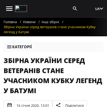
UA
Вхід для ЗМІ
Головна
Новини
Інші збірні
Збірна України серед ветеранів стане учасником Кубку
легенд у Батумі
КАТЕГОРІЇ
ЗБІРНА УКРАЇНИ СЕРЕД
ВЕТЕРАНІВ СТАНЕ
УЧАСНИКОМ КУБКУ ЛЕГЕНД
У БАТУМІ
16 січня 2020, 13:01
Поділитися