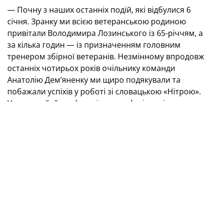
— Почну з наших останніх подій, які відбулися 6
січня. Зранку ми всією ветеранською родиною
привітали Володимира Лозинського із 65-річчям, а
за кілька годин — із призначенням головним
тренером збірної ветеранів. Незмінному впродовж
останніх чотирьох років очільнику команди
Анатолію Дем’яненку ми щиро подякували та
побажали успіхів у роботі зі словацькою «Нітрою».
Упевнений, його фаховість, професіоналізм та
порядність допоможуть виконати поставлені
завдання. А ми будемо за нього вболівати та
підтримувати, як робимо це з кожним нашим
ветераном, який знаходить нову роботу.
Компетенція ж Володимира Федоровича не
викликає сумнівів, він у збірній із першого дня,
користується авторитетом у гравців. Тож на цей рік у
нас багато планів, над втіленням яких ми вже
почали працювати.