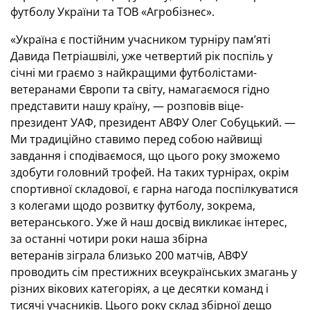
футболу України та ТОВ «Агробізнес».
«Україна є постійним учасником турніру пам’яті
Давида Петріашвілі, уже четвертий рік поспіль у
січні ми граємо з найкращими футболістами-
ветеранами Європи та світу, намагаємося гідно
представити нашу країну, — розповів віце-
президент УАФ, президент АВФУ Олег Собуцький. —
Ми традиційно ставимо перед собою найвищі
завдання і сподіваємося, що цього року зможемо
здобути головний трофей. На таких турнірах, окрім
спортивної складової, є гарна нагода поспілкуватися
з колегами щодо розвитку футболу, зокрема,
ветеранського. Уже й наш досвід викликає інтерес,
за останні чотири роки наша збірна
ветеранів зіграла близько 200 матчів, АВФУ
проводить сім престижних всеукраїнських змагань у
різних вікових категоріях, а це десятки команд і
тисячі учасників. Цього року склад збірної дещо