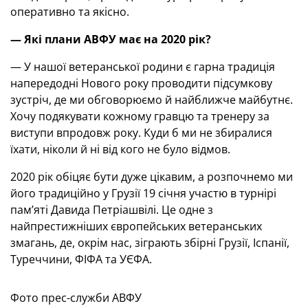
оперативно та якісно.
— Які плани
АВФУ має на 2020 рік?
— У нашої ветеранської родини є гарна традиція
напередодні Нового року проводити підсумкову
зустріч, де ми обговорюємо й найближче майбутнє.
Хочу подякувати кожному гравцю та тренеру за
виступи впродовж року. Куди б ми не збиралися
їхати, ніколи й ні від кого не було відмов.
2020 рік обіцяє бути дуже цікавим, а розпочнемо ми
його традиційно у Грузії 19 січня участю в турнірі
пам’яті Давида Петріашвілі. Це одне з
найпрестижніших європейських ветеранських
змагань, де, окрім нас, зіграють збірні Грузії, Іспанії,
Туреччини, ФІФА та УЄФА.
Фото прес-служби АВФУ