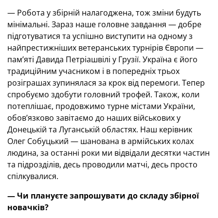
— Робота у збірній налагоджена, тож зміни будуть
мінімальні. Зараз наше головне завдання — добре
підготуватися та успішно виступити на одному з
найпрестижніших ветеранських турнірів Європи —
пам’яті Давида Петріашвілі у Грузії. Україна є його
традиційним учасником і в попередніх трьох
розіграшах зупинялася за крок від перемоги. Тепер
спробуємо здобути головний трофей. Також, коли
потеплішає, продовжимо турне містами України,
обов’язково завітаємо до наших військових у
Донецькій та Луганській областях. Наш керівник
Олег Собуцький — шанована в армійських колах
людина, за останні роки ми відвідали десятки частин
та підрозділів, десь проводили матчі, десь просто
спілкувалися.
— Чи плануєте запрошувати до складу збірної
новачків?