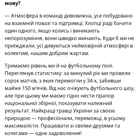
мову?
— Атмосфера в команді дивовижна, усе побудовано
на взаємній повазі та підтримці. Хлопці раді бачити
один одного, якщо колись і виникають
непорозуміння, вони швидко минають. Куди б ми не
приїжджали, усі дивуються неймовірній атмосфері в
колективі, нашим добрим жартам.
Тримаємо рівень ми й на футбольному полі.
Переглянув статистику: за минулий рік ми провели
сорок матчів, з яких перемогли у 34-х, забивши
майже 150 м’ячів. Від нас очікують футбольного шоу,
але при цьому ми маємо гідно нести прапор
національної збірної, показувати належний
результат. Найкращі гравці України за своєю
природою — професіонали, переможці, в усьому
максималісти. Працювати зі своїми друзями та
колегами — одне задоволення!