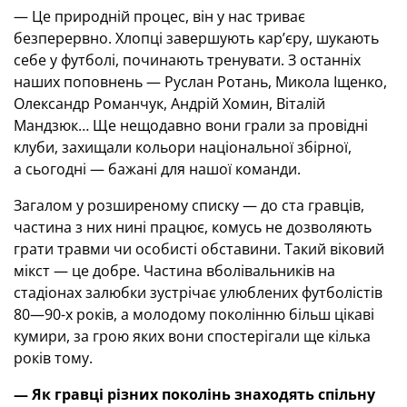
— Це природній процес, він у нас триває
безперервно. Хлопці завершують кар’єру, шукають
себе у футболі, починають тренувати. З останніх
наших поповнень — Руслан Ротань, Микола Іщенко,
Олександр Романчук, Андрій Хомин, Віталій
Мандзюк… Ще нещодавно вони грали за провідні
клуби, захищали кольори національної збірної,
а сьогодні — бажані для нашої команди.
Загалом у розширеному списку — до ста гравців,
частина з них нині працює, комусь не дозволяють
грати травми чи особисті обставини. Такий віковий
мікст — це добре. Частина вболівальників на
стадіонах залюбки зустрічає улюблених футболістів
80—90-х років, а молодому поколінню більш цікаві
кумири, за грою яких вони спостерігали ще кілька
років тому.
— Як гравці різних поколінь знаходять спільну