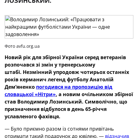
ЛОЗИНСЬКИЙ.
Фото avfu.org.ua
Новий рік для збірної України серед ветеранів
розпочався зі змін у тренерському
штабі. Незмінний упродовж чотирьох останніх
років керманич легенд футболу Анатолій
Дем’яненко
погодився на пропозицію від
словацької «Нітри»
, а новим очільником збірної
став Володимир Лозинський. Символічно, що
призначення відбулося в день 65-річчя
уславленого фахівця.
— Було приємно разом із сотнями привітань
отримати такий подарунок до ювілею, —
відзначив