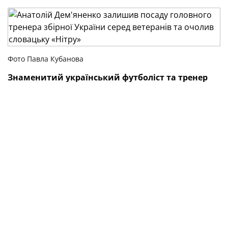
Фото Павла Кубанова
Знаменитий український футболіст та тренер
Анатолій Дем’яненко прийняв пропозицію
очолити клуб вищого дивізіону чемпіонату
Словаччини «Нітра».
Останні чотири роки Анатолій Васильович
працював зі збірною України серед ветеранів.
Головним тренером ветеранської збірної був
призначений Володимир Лозинський, який сьогодні,
до речі, святкує 65-річний ювілей. Вітання від УАФ!
ТЕГИ