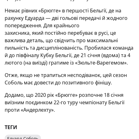
Немає рівних «Брюгге» в першості Бельгії, де на
рахунку Едуарда — дві гольові передачі й жодного
попередження. Для крайнього
захисника, який постійно перебуває в русі, це
важлива деталь, що свідчить про максимальні
пильність та дисциплінованість. Пробилася команда
й до півфіналу Кубку Бельгії, де 21 січня (вдома) та 4
лютого (на виїзді) гратиме із «Зюльте-Варегемом».
Отже, якщо не трапиться несподіванок, цей сезон
Соболь має довести до позитивного фінішу.
Додамо, що 2020 рік «Брюгге» розпочне 18 січня
виїзним поєдинком 22-го туру чемпіонату Бельгії
проти «Андерлехту».
ТЕГИ
Едуард Соболь