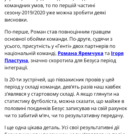
командних умов, то по першій частині
сезону-2019/2020 уже можна зробити деякі
висновки.
По-перше, Роман став повноцінним гравцем
основної обойми команди. По-друге, судячи з
усього, присутність у «Генті» двох партнерів по
національній команді,
Романа Яремчука
та
Ігоря
Пластуна
, значно скоротила для Безуса період
інтеграції.
Із 20-ти зустрічей, що півзахисник провів у цей
період у складі команди, дев’ять разів наш хавбек
з’являвся у стартовому складі. А якщо глянути на
статистику футболіста, можна сказати, що майже в
половині поєдинків Безус записував на свій рахунок
чи то забитий м’яч, чи то результативну передачу.
І ще одна цікава деталь. Усі свої результативні дії