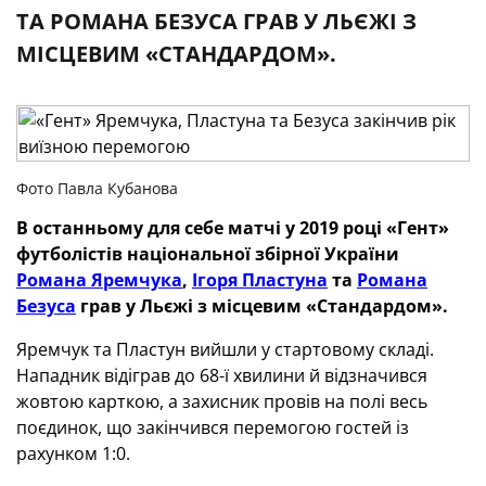
ТА РОМАНА БЕЗУСА ГРАВ У ЛЬЄЖІ З
МІСЦЕВИМ «СТАНДАРДОМ».
Фото Павла Кубанова
В останньому для себе матчі у 2019 році «Гент»
футболістів національної збірної України
Романа Яремчука
,
Ігоря Пластуна
та
Романа
Безуса
грав у Льєжі з місцевим «Стандардом».
Яремчук та Пластун вийшли у стартовому складі.
Нападник відіграв до 68-ї хвилини й відзначився
жовтою карткою, а захисник провів на полі весь
поєдинок, що закінчився перемогою гостей із
рахунком 1:0.