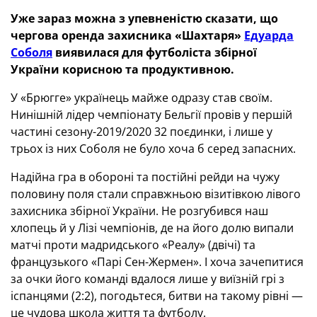
Уже зараз можна з упевненістю сказати, що
чергова оренда захисника «Шахтаря»
Едуарда
Соболя
виявилася для футболіста збірної
України корисною та продуктивною.
У «Брюгге» українець майже одразу став своїм.
Нинішній лідер чемпіонату Бельгії провів у першій
частині сезону-2019/2020 32 поєдинки, і лише у
трьох із них Соболя не було хоча б серед запасних.
Надійна гра в обороні та постійні рейди на чужу
половину поля стали справжньою візитівкою лівого
захисника збірної України. Не розгубився наш
хлопець й у Лізі чемпіонів, де на його долю випали
матчі проти мадридського «Реалу» (двічі) та
французького «Парі Сен-Жермен». І хоча зачепитися
за очки його команді вдалося лише у виїзній грі з
іспанцями (2:2), погодьтеся, битви на такому рівні —
це чудова школа життя та футболу.