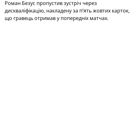
Роман Безус пропустив зустріч через
дискваліфікацію, накладену за п’ять жовтих карток,
що гравець отримав у попередніх матчах.
Наразі, маючи в доробку 39 очок, «Гент» посідає
друге місце в турнірній таблиці чемпіонату Бельгії.
Додамо, що в цьому сезоні Роман Яремчук провів у
складі клубу 30 матчів, забив 17 м’ячів та віддав
чотири результативні паси. На рахунку Ігоря
Пластуна 33 поєдинки й два голи, а у Романа
Безуса — 20 зустрічей, п’ять м’ячів і три гольові
передачі.
ТЕГИ
Національна збірна України