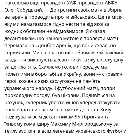
наголосив віце-президент УАФ, президент АВФУ
Олег Собуцький. — До третини своїх матчів збірна
ветеранів проводить проти військових. Це та місія,
яку ми намагаємося гідно нести та від якої за
жодних обставин не відмовимося. Я сказав
десантникам, що нашою метою є провести матч
перемоги на «Донбас Арені», що вони схвально
сприйняли. Ми на власні очі побачили, які важливі
завдання виконують десантники та яку високу ціну
за це платять. Схиляємо голови перед усіма
полеглими в боротьбі за Україну, вони — справжні
герої, кожен з яких заслуговує на пам’ять
українського народу. І футбольний матч, попри
прохолодну погоду, був цікавим. Подивіться на
рахунок, суперник уперто йшов уперед атакувати
наші ворота й часом своєї мети досягав. Хочу
подякувати всім десантникам 95-ї бригади та
їхньому командиру Максиму Миргородському за
теплу зустріч, а всім легендам українського футболу