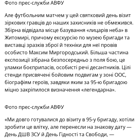
Фото прес-служби АВФУ
Але футбольним матчем у цей святковий день візит
зіркових гравців до наших захисників не обмежився.
Збірна відвідала місце базування «лицарів неба» в
Житомирі, причому екскурсію по музею бригади та
виставці зразків зброї й техніки для неї провів
особисто Максим Миргородський. Більша частина
експозиції зібрана безпосередньо з поля бою, це
уламки боєприпасів, особисті речі десантників. Цілі
стенди присвячені бойовим подвигам у зоні ООС,
біографіям героїв, завдяки яким за 95-ю бригадою
міцно закріпилося визначення «легендарна».
Фото прес-служби АВФУ
«Ми довго готувалися до візиту в 95-у бригаду, хотіли
зробити це влітку, але перенесли на знакову дату —
День ДШВ ЗСУ й День Гідності та Свободи, —