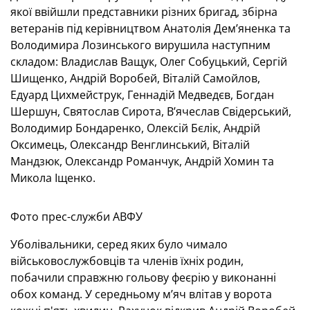
якої ввійшли представники різних бригад, збірна
ветеранів під керівництвом Анатолія Дем’яненка та
Володимира Лозинського вирушила наступним
складом: Владислав Ващук, Олег Собуцький, Сергій
Шищенко, Андрій Воробей, Віталій Самойлов,
Едуард Цихмейструк, Геннадій Медведєв, Богдан
Шершун, Святослав Сирота, В’ячеслав Свідерський,
Володимир Бондаренко, Олексій Бєлік, Андрій
Оксимець, Олександр Венглинський, Віталій
Мандзюк, Олександр Романчук, Андрій Хомин та
Микола Іщенко.
Фото прес-служби АВФУ
Уболівальники, серед яких було чимало
військовослужбовців та членів їхніх родин,
побачили справжню гольову феєрію у виконанні
обох команд. У середньому м’яч влітав у ворота