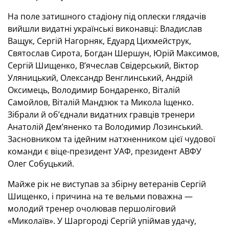
На поле затишного стадіону під оплески глядачів
вийшли видатні українські виконавці: Владислав
Ващук, Сергій Нагорняк, Едуард Цихмейструк,
Святослав Сирота, Богдан Шершун, Юрій Максимов,
Сергій Шищенко, В’ячеслав Свідерський, Віктор
Уляницький, Олександр Венглинський, Андрій
Оксимець, Володимир Бондаренко, Віталій
Самойлов, Віталій Мандзюк та Микола Іщенко.
Зібрали й об’єднали видатних гравців тренери
Анатолій Дем’яненко та Володимир Лозинський.
Засновником та ідейним натхненником цієї чудової
команди є віце-президент УАФ, президент АВФУ
Олег Собуцький.
Майже рік не виступав за збірну ветеранів Сергій
Шищенко, і причина на те вельми поважна —
молодий тренер очолював першоліговий
«Миколаїв». У Шаргороді Сергій упіймав удачу,