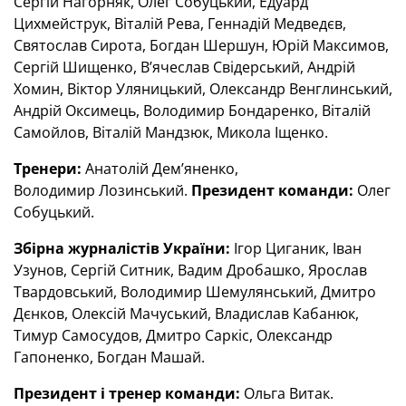
Сергій Нагорняк, Олег Собуцький, Едуард
Цихмейструк, Віталій Рева, Геннадій Медведєв,
Святослав Сирота, Богдан Шершун, Юрій Максимов,
Сергій Шищенко, В’ячеслав Свідерський, Андрій
Хомин, Віктор Уляницький, Олександр Венглинський,
Андрій Оксимець, Володимир Бондаренко, Віталій
Самойлов, Віталій Мандзюк, Микола Іщенко.
Тренери:
Анатолій Дем’яненко,
Володимир Лозинський.
Президент команди:
Олег
Собуцький.
Збірна журналістів України:
Ігор Циганик, Іван
Узунов, Сергій Ситник, Вадим Дробашко, Ярослав
Твардовський, Володимир Шемулянський, Дмитро
Дєнков, Олексій Мачуський, Владислав Кабанюк,
Тимур Самосудов, Дмитро Саркіс, Олександр
Гапоненко, Богдан Машай.
Президент і тренер команди:
Ольга Витак.