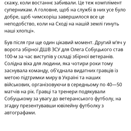
скажу, коли востаннє забивали. Це теж комплімент
суперникам. А головне, щоб на службі в них усе було
добре, щоб чимскоріш завершилося все це
неподобство, коли на Сході на нашій землі гинуть
наші хлопці».
Був після гри ще один цікавий момент. Другий м’яч у
ворота збірної ДШВ ЗСУ для Олега Собуцького став
100-м за час виступів у складі збірної ветеранів.
Солідна віха для людини, яка чотири роки тому
заснувала команду, об’єднала видатних гравців із
метою підтримки миру в Україні та наших
військових, організовуючи в середньому по 40—50
матчів на рік. Гравці та тренери подякували
Собуцькому за увагу до ветеранського футболу, на
згадку презентувавши ювілейну футболку з
автографами.