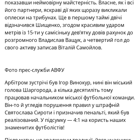
показавши неймовірну майстерність. Власне, як і всі
його партнери, яскраві дії яких щоразу викликали
оплески на трибунах. Ще в першому таймі двічі
відзначився Шищенко, згодом красивим ударом
метрів із 15-ти у самісіньку дев’ятку довів рахунок до
розгромного Владислав Ващук, а четвертий гол до
свого активу записав Віталій Самойлов.
Фото прес-служби АВФУ
Арбітром зустрічі був Ігор Винокур, нині він міський
голова Шаргорода, а кілька десятиліть тому
працював начальником міської футбольної команди.
Він-то й угледів порушення правил у штрафній
Святослава Сироти і призначив пенальті, який був
реалізований. У підсумку — 4:1 на користь наших
знаменитих футболістів!