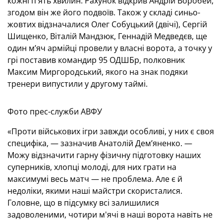
кожні п'ять хвилин. Рахунок відкрив Андрій Воробей,
згодом він же його подвоїв. Також у складі синьо-
жовтих відзначалися Олег Собуцький (двічі), Сергій
Шищенко, Віталій Мандзюк, Геннадій Медведєв, ще
один м’яч армійці провели у власні ворота, а точку у
грі поставив командир 95 ОДШБр, полковник
Максим Миргородський, якого на знак подяки
тренери випустили у другому таймі.
Фото прес-служби АВФУ
«Проти військових ігри завжди особливі, у них є своя
специфіка, — зазначив Анатолій Дем’яненко. —
Можу відзначити гарну фізичну підготовку наших
суперників, хлопці молоді, для них грати на
максимумі весь матч — не проблема. Але є й
недоліки, якими наші майстри скористалися.
Головне, що в підсумку всі залишилися
задоволеними, чотири м'ячі в наші ворота навіть не