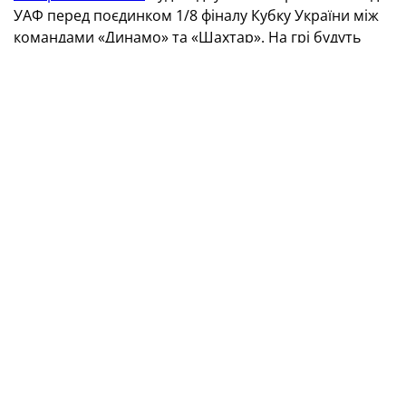
УАФ перед поєдинком 1/8 фіналу Кубку України між
командами «Динамо» та «Шахтар». На грі будуть
присутні діти та військові, які отримають у
подарунок квитки на матч «Динамо» — «Шахтар».
Організаторами матчу виступили: Українська
асоціація футболу, ТОВ «Агробізнес», Асоціація
ветеранів футболу України, УПЛ та інформаційне
агентство «Центр новин».
Запрошуємо всіх уболівальників прийти 30 жовтня о
15.00 на стадіон «Темп» (м. Київ, вул. Генерала
Вітрука, 10а).
Окрім футболу, на вас чекає концертна програма та
призи! Вхід вільний!
ТЕГИ
збірна України серед ветеранів