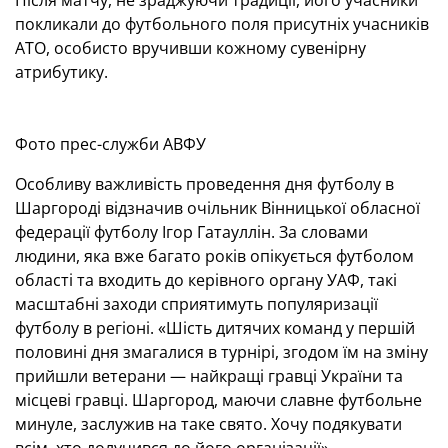
Після матчу, не зраджуючи традиції, його учасники
покликали до футбольного поля присутніх учасників
АТО, особисто вручивши кожному сувенірну
атрибутику.
Фото прес-служби АВФУ
Особливу важливість проведення дня футболу в
Шаргороді відзначив очільник Вінницької обласної
федерації футболу Ігор Гатауллін. За словами
людини, яка вже багато років опікується футболом
області та входить до керівного органу УАФ, такі
масштабні заходи сприятимуть популяризації
футболу в регіоні. «Шість дитячих команд у першій
половині дня змагалися в турнірі, згодом їм на зміну
прийшли ветерани — найкращі гравці України та
місцеві гравці. Шаргород, маючи славне футбольне
минуле, заслужив на таке свято. Хочу подякувати