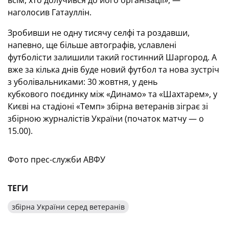
всім, хто долучився до його організації», —
наголосив Гатауллін.
Зробивши не одну тисячу селфі та роздавши,
напевно, ще більше автографів, уславлені
футболісти залишили такий гостинний Шаргород. А
вже за кілька днів буде новий футбол та нова зустріч
з уболівальниками: 30 жовтня, у день
кубкового поєдинку між «Динамо» та «Шахтарем», у
Києві на стадіоні «Темп» збірна ветеранів зіграє зі
збірною журналістів України (початок матчу — о
15.00).
Фото прес-служби АВФУ
ТЕГИ
збірна України серед ветеранів