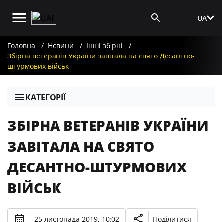
UA
Вхід для ЗМІ
Головна
Новини
Інші збірні
Збірна ветеранів України завітала на свято Десантно-
штурмових військ
КАТЕГОРІЇ
ЗБІРНА ВЕТЕРАНІВ УКРАЇНИ
ЗАВІТАЛА НА СВЯТО
ДЕСАНТНО-ШТУРМОВИХ
ВІЙСЬК
25 листопада 2019, 10:02
Поділитися