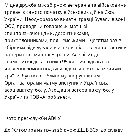
Міцна дружба між збірною ветеранів та військовими
триває із самого початку військових дій на Сході
України. Неодноразово видатні гравці бували в зоні
ООС, проводячи товариські матчі зі
спецпризначенцями, десантниками,
прикордонниками, поліцейськими… Десятки разів
збірники відвідували військові підрозділи та частини
на території мирної України. Але візит до
знаменитих десантників 95-ки, чия відвага та
численні бойові подвиги відомі далеко за межами
країни, був по-особливому зворушливим.
Організаторами матчу виступили Українська
асоціація футболу, Асоціація ветеранів футболу
України та ТОВ «Агробізнес».
Фото прес-служби АВФУ
До Житомира на гру зі збірною ДШВ ЗСУ, до складу