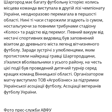
Шаргород має багату футбольну історію: колись
місцева команда виступала в другій лізі чемпіонату
України, неодноразово перемагала в першості
області. Нині ті часи старожили згадують із сумом,
ностальгуючи за повними трибунами стадіону
«Колос» та радістю від перемог. Певний вакуум від
нестачі спортивних видовищ був заповнений
візитом до древнього міста легенд вітчизняного
футболу. Заради зустрічі з улюбленцями, яким
протистояли найкращі гравці Шаргородщини,
з’їхалися вболівальники з усього району, на честь
цієї події був проведений дитячий турнір серед
кращих команд Вінницької області. Організатором
матчу виступило ТОВ «Агробізнес» за підтримки
Української асоціації футболу, Асоціації ветеранів
футболу України.
Фото прес-служби АВФУ