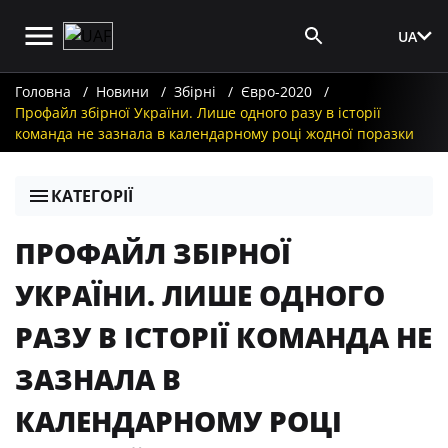
UA
Вхід для ЗМІ
Головна
Новини
Збірні
Євро-2020
Профайл збірної України. Лише одного разу в історії
команда не зазнала в календарному році жодної поразки
КАТЕГОРІЇ
ПРОФАЙЛ ЗБІРНОЇ
УКРАЇНИ. ЛИШЕ ОДНОГО
РАЗУ В ІСТОРІЇ КОМАНДА НЕ
ЗАЗНАЛА В
КАЛЕНДАРНОМУ РОЦІ