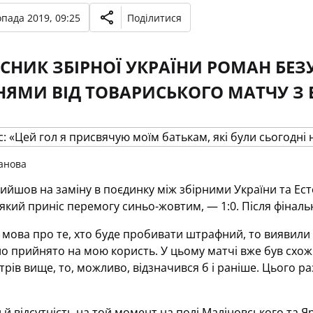
опада 2019, 09:25
Поділитися
СНИК ЗБІРНОЇ УКРАЇНИ РОМАН БЕЗ
ЯМИ ВІД ТОВАРИСЬКОГО МАТЧУ З ЕС
анова
ийшов на заміну в поєдинку між збірними України та Есто
 який приніс перемогу синьо-жовтим, — 1:0. Після фіналь
мова про те, хто буде пробивати штрафний, то виявили 
о прийнято на мою користь. У цьому матчі вже був схожи
трів вище, то, можливо, відзначився б і раніше. Цього р
 й відсутність на той момент на полі Маліновського та Я