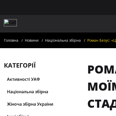
Головна
Новини
Національна збірна
Роман Безус: «Ц
КАТЕГОРІЇ
РОМ
Активності УАФ
МОЇМ
Національна збірна
СТА
Жіноча збірна України