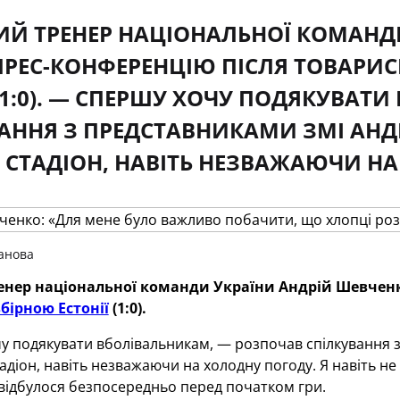
Й ТРЕНЕР НАЦІОНАЛЬНОЇ КОМАНД
ПРЕС-КОНФЕРЕНЦІЮ ПІСЛЯ ТОВАРИ
 (1:0). — СПЕРШУ ХОЧУ ПОДЯКУВАТ
АННЯ З ПРЕДСТАВНИКАМИ ЗМІ АНДР
СТАДІОН, НАВІТЬ НЕЗВАЖАЮЧИ НА
анова
енер національної команди України Андрій Шевченко
збірною Естонії
(1:0).
у подякувати вболівальникам, — розпочав спілкування 
адіон, навіть незважаючи на холодну погоду. Я навіть не
 відбулося безпосередньо перед початком гри.