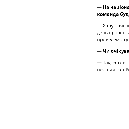
— На націона
команда буде
— Хочу поясни
день провести
проведемо ту
— Чи очікува
— Так, естонц
перший гол. М
Сьогодні важл
нашими діями 
створювали мо
нервозність. 
— Як ви оцін
— Із газоном 