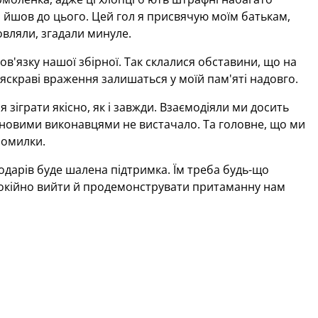
о йшов до цього. Цей гол я присвячую моїм батькам,
овляли, згадали минуле.
ов'язку нашої збірної. Так склалися обставини, що на
яскраві враження залишаться у моїй пам'яті надовго.
 зіграти якісно, як і завжди. Взаємодіяли ми досить
ж новими виконавцями не вистачало. Та головне, що ми
помилки.
подарів буде шалена підтримка. Їм треба будь-що
покійно вийти й продемонструвати притаманну нам