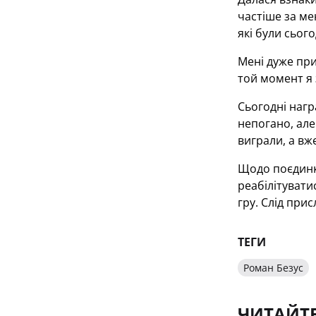
частіше за ме
які були сьог
Мені дуже при
той момент я 
Сьогодні нагр
непогано, але
виграли, а вж
Щодо поєдинку
реабілітуват
гру. Слід прис
ТЕГИ
Роман Безус
ЧИТАЙТ