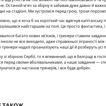
не. Останній м'яч за збірну я забивав дуже давно й важк
одні на стадіоні. Ми зустрілися перед грою, трохи порозм
ємно, що я хоча б на короткий час вдягнув капітанську п
залишився найстаршим на полі. Це просто фантастика, і 
авалося багато нових зв'язків, і тренери ставили завдання
 інколи не все виходило, адже справжньої зіграності мі
е тренери надалі проаналізують наші дії й розберуть усі 
 зі збірною Сербії, то я впевнений, що в Белграді в гос
ися перед своїми вболівальниками, а наше завдання — с
лухатися до настанов тренерів, і все буде добре».
Е ТАКОЖ