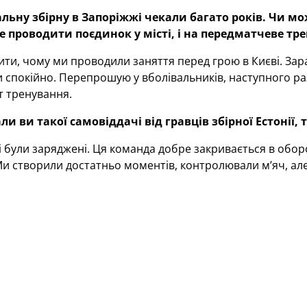
льну збірну в Запоріжжі чекали багато років. Чи м
 проводити поєдинок у місті, і на передматчеве тр
ти, чому ми проводили заняття перед грою в Києві. Зараз
 спокійно. Перепрошую у вболівальників, наступного ра
т тренування.
ли ви такої самовіддачі від гравців збірної Естонії,
і були заряджені. Ця команда добре закривається в обо
и створили достатньо моментів, контролювали м’яч, але
иво було дати можливість вийти на поле тим, хто менше
в першому таймі, структура гри зберігалася. За рахунок
менти, але не вистачало реалізації. У другому таймі пі
Ми мали в кінцівці діяти інакше. Проте ми все-таки заби
ите якість газону, та чи є бажання повернутися до 
на «Славутич-Арені» все гаразд. Він трохи жорсткий, але 