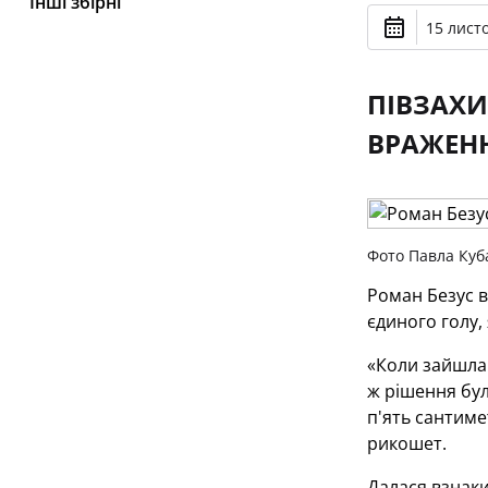
Інші збірні
15 лист
ПІВЗАХИ
ВРАЖЕНН
Фото Павла Куб
Роман Безус в
єдиного голу,
«Коли зайшла 
ж рішення бул
п'ять сантиме
рикошет.
Далася взнаки