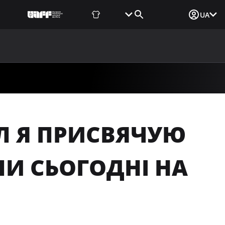
Фаншоп
Квитки
Вхід для ЗМІ
UA
ВИНИ
МЕДІА
ДОКУМЕНТИ
UAF DATA CENTER
ОЛ Я ПРИСВЯЧУЮ
ЛИ СЬОГОДНІ НА