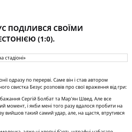
УС ПОДІЛИВСЯ СВОЇМИ
ТОНІЄЮ (1:0).
нії одразу по перерві. Саме він і став автором
ного свистка Безус розповів про свої враження від гри:
бажання Сергій Болбат та Мар'ян Швед. Але все
й момент, і якби мені того разу вдалося пробити на
азу вийшов такий самий удар, але, на щастя, втрутився
рмоленка, адже ці хлопці б'ють штрафні набагато