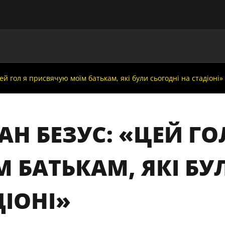
ГОЛОВНА
ПРО УАФ
ЗБІРНІ
ЧЛЕНИ УАФ
НО
ей гол я присвячую моїм батькам, які були сьогодні на стадіоні»
АН БЕЗУС: «ЦЕЙ Г
 БАТЬКАМ, ЯКІ БУ
ДІОНІ»