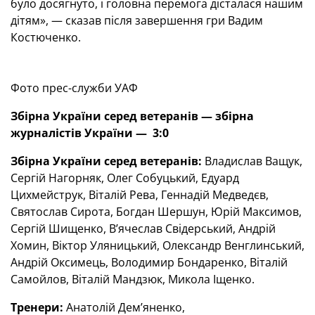
було досягнуто, і головна перемога дісталася нашим
дітям», — сказав після завершення гри Вадим
Костюченко.
Фото прес-служби УАФ
Збірна України серед ветеранів — збірна
журналістів України — 3:0
Збірна України серед ветеранів:
Владислав Ващук,
Сергій Нагорняк, Олег Собуцький, Едуард
Цихмейструк, Віталій Рева, Геннадій Медведєв,
Святослав Сирота, Богдан Шершун, Юрій Максимов,
Сергій Шищенко, В’ячеслав Свідерський, Андрій
Хомин, Віктор Уляницький, Олександр Венглинський,
Андрій Оксимець, Володимир Бондаренко, Віталій
Самойлов, Віталій Мандзюк, Микола Іщенко.
Тренери:
Анатолій Дем’яненко,