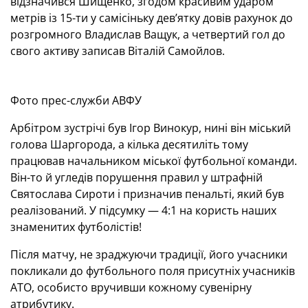
відзначився Шищенко, згодом красивим ударом
метрів із 15-ти у самісіньку дев’ятку довів рахунок до
розгромного Владислав Ващук, а четвертий гол до
свого активу записав Віталій Самойлов.
Фото прес-служби АВФУ
Арбітром зустрічі був Ігор Винокур, нині він міський
голова Шаргорода, а кілька десятиліть тому
працював начальником міської футбольної команди.
Він-то й угледів порушення правил у штрафній
Святослава Сироти і призначив пенальті, який був
реалізований. У підсумку — 4:1 на користь наших
знаменитих футболістів!
Після матчу, не зраджуючи традиції, його учасники
покликали до футбольного поля присутніх учасників
АТО, особисто вручивши кожному сувенірну
атрибутику.