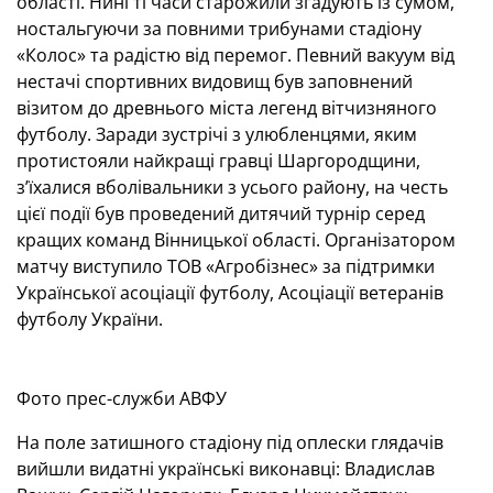
області. Нині ті часи старожили згадують із сумом,
ностальгуючи за повними трибунами стадіону
«Колос» та радістю від перемог. Певний вакуум від
нестачі спортивних видовищ був заповнений
візитом до древнього міста легенд вітчизняного
футболу. Заради зустрічі з улюбленцями, яким
протистояли найкращі гравці Шаргородщини,
з’їхалися вболівальники з усього району, на честь
цієї події був проведений дитячий турнір серед
кращих команд Вінницької області. Організатором
матчу виступило ТОВ «Агробізнес» за підтримки
Української асоціації футболу, Асоціації ветеранів
футболу України.
Фото прес-служби АВФУ
На поле затишного стадіону під оплески глядачів
вийшли видатні українські виконавці: Владислав