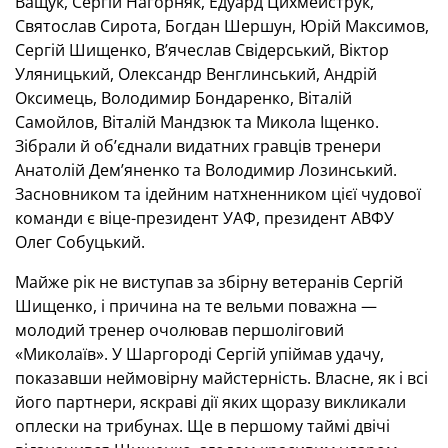
Ващук, Сергій Нагорняк, Едуард Цихмейструк,
Святослав Сирота, Богдан Шершун, Юрій Максимов,
Сергій Шищенко, В’ячеслав Свідерський, Віктор
Уляницький, Олександр Венглинський, Андрій
Оксимець, Володимир Бондаренко, Віталій
Самойлов, Віталій Мандзюк та Микола Іщенко.
Зібрали й об’єднали видатних гравців тренери
Анатолій Дем’яненко та Володимир Лозинський.
Засновником та ідейним натхненником цієї чудової
команди є віце-президент УАФ, президент АВФУ
Олег Собуцький.
Майже рік не виступав за збірну ветеранів Сергій
Шищенко, і причина на те вельми поважна —
молодий тренер очолював першоліговий
«Миколаїв». У Шаргороді Сергій упіймав удачу,
показавши неймовірну майстерність. Власне, як і всі
його партнери, яскраві дії яких щоразу викликали
оплески на трибунах. Ще в першому таймі двічі