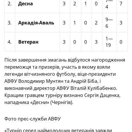
7—
2.
Десна
3
2
1
0
7
4
9—
3.
Аркадія-Аваль
3
1
0
2
3
6
1—
4.
Ветеран
3
0
0
3
0
19
Після завершення змагань відбулося нагородження
переможця та призерів, участь в якому взяли
легенди вітчизняного футболу, віце-президенти
АВФУ Володимир Мунтян та Андрій Біба, і
виконавчий директор АВФУ Віталій Кулібабенко.
Кращим гравцем турніру визнано Сергія Даценка,
нападника «Десни» (Чернігів).
Фото прес-служби АВФУ
«Турнір серед наймолодших ветеранів завжди