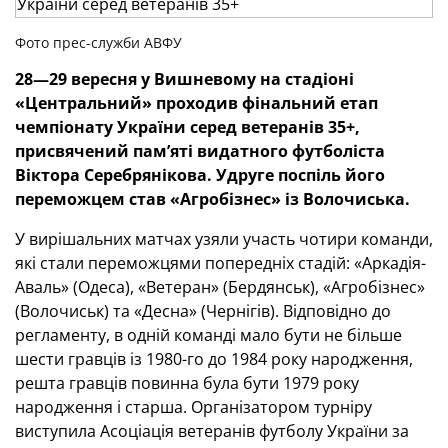
Фото прес-служби АВФУ
28—29
вересня у Вишневому на стадіоні
«Центральний» проходив фінальний етап
чемпіонату України серед ветеранів 35+,
присвячений пам’яті видатного футболіста
Віктора Серебрянікова. Удруге поспіль його
переможцем став «Агробізнес» із Волочиська.
У вирішальних матчах узяли участь чотири команди,
які стали переможцями попередніх стадій: «Аркадія-
Аваль» (Одеса), «Ветеран» (Бердянськ), «Агробізнес»
(Волочиськ) та «Десна» (Чернігів). Відповідно до
регламенту, в одній команді мало бути не більше
шести гравців із 1980-го до 1984 року народження,
решта гравців повинна була бути 1979 року
народження і старша. Організатором турніру
виступила Асоціація ветеранів футболу України за