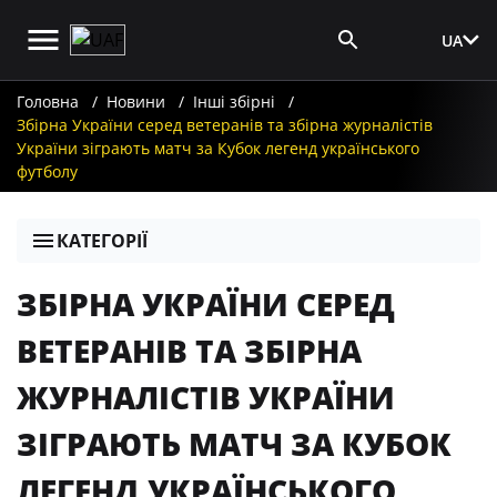
UA
Вхід для ЗМІ
Головна
Новини
Інші збірні
Збірна України серед ветеранів та збірна журналістів
України зіграють матч за Кубок легенд українського
футболу
КАТЕГОРІЇ
ЗБІРНА УКРАЇНИ СЕРЕД
ВЕТЕРАНІВ ТА ЗБІРНА
ЖУРНАЛІСТІВ УКРАЇНИ
ЗІГРАЮТЬ МАТЧ ЗА КУБОК
ЛЕГЕНД УКРАЇНСЬКОГО