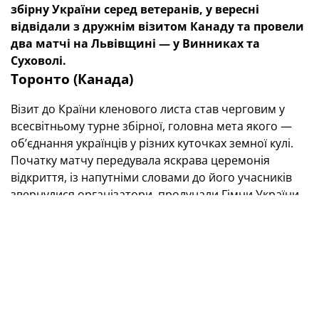
збірну України серед ветеранів, у вересні
відвідали з дружнім візитом Канаду та провели
два матчі на Львівщині — у Винниках та
Суховолі.
Торонто (Канада)
Візит до Країни кленового листа став черговим у
всесвітньому турне збірної, головна мета якого —
об’єднання українців у різних куточках земної кулі.
Початку матчу передувала яскрава церемонія
відкриття, із напутніми словами до його учасників
звернулися організатори, пролунали Гімни України
та Канади, від імені нашої збірної Олег Собуцький
вручив діаспорянам спечений і привезений з
України коровай, у небо на удачу випустили білих
голубів…
Реакція глядачів на події на полі була відповідною.
Коли разом виходять Маркевич і його нещодавні