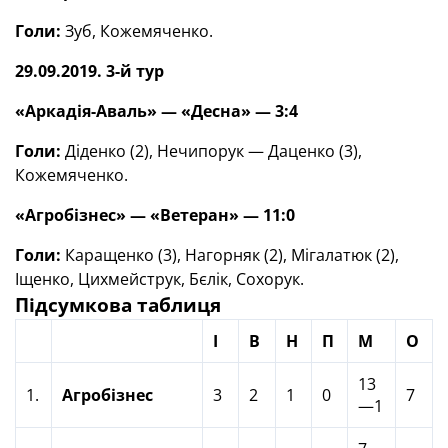
Голи:
Зуб, Кожемяченко.
29.09.2019. 3-й тур
«Аркадія-Аваль» — «Десна» — 3:4
Голи:
Діденко (2), Нечипорук — Даценко (3),
Кожемяченко.
«Агробізнес» — «Ветеран» — 11:0
Голи:
Каращенко (3), Нагорняк (2), Мігалатюк (2),
Іщенко, Цихмейструк, Бєлік, Сохорук.
Підсумкова таблиця
І
В
Н
П
М
О
13
1.
Агробізнес
3
2
1
0
7
—1