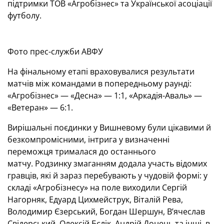
підтримки ТОВ «Агробізнес» та Української асоціації
футболу.
Фото прес-служби АВФУ
На фінальному етапі враховувалися результати
матчів між командами в попередньому раунді:
«Агробізнес» — «Десна» — 1:1, «Аркадія-Аваль» —
«Ветеран» — 6:1.
Вирішальні поєдинки у Вишневому були цікавими й
безкомпромісними, інтрига у визначенні
переможця трималася до останнього
матчу. Родзинку змаганням додала участь відомих
гравців, які й зараз перебувають у чудовій формі: у
складі «Агробізнесу» на поле виходили Сергій
Нагорняк, Едуард Цихмейструк, Віталій Рева,
Володимир Єзерський, Богдан Шершун, В’ячеслав
Свідерський, Олексій Бєлік, Андрій Донець та інші, в