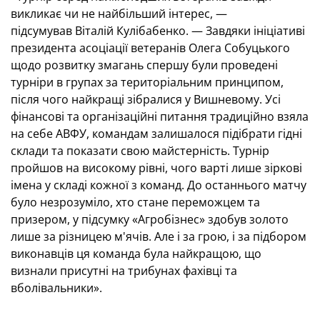
викликає чи не найбільший інтерес, —
підсумував Віталій Кулібабенко. — Завдяки ініціативі
президента асоціації ветеранів Олега Собуцького
щодо розвитку змагань спершу були проведені
турніри в групах за територіальним принципом,
після чого найкращі зібралися у Вишневому. Усі
фінансові та організаційні питання традиційно взяла
на себе АВФУ, командам залишалося підібрати гідні
склади та показати свою майстерність. Турнір
пройшов на високому рівні, чого варті лише зіркові
імена у складі кожної з команд. До останнього матчу
було незрозуміло, хто стане переможцем та
призером, у підсумку «Агробізнес» здобув золото
лише за різницею м'ячів. Але і за грою, і за підбором
виконавців ця команда була найкращою, що
визнали присутні на трибунах фахівці та
вболівальники».