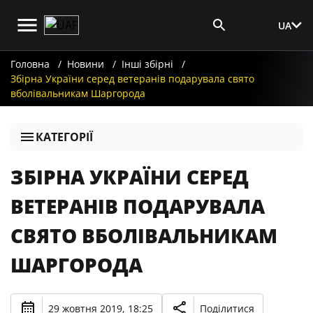
UA
Вхід для ЗМІ
Головна
Новини
Інші збірні
Збірна України серед ветеранів подарувала свято
вболівальникам Шаргорода
КАТЕГОРІЇ
ЗБІРНА УКРАЇНИ СЕРЕД
ВЕТЕРАНІВ ПОДАРУВАЛА
СВЯТО ВБОЛІВАЛЬНИКАМ
ШАРГОРОДА
29 жовтня 2019, 18:25
Поділитися