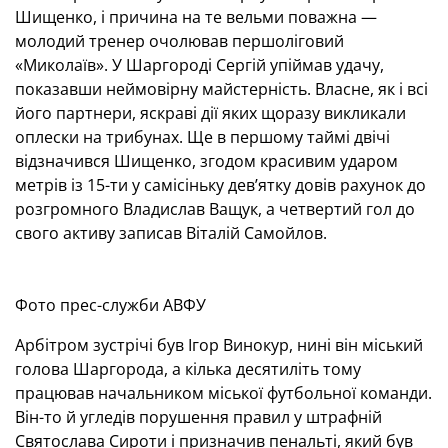
Шищенко, і причина на те вельми поважна —
молодий тренер очолював першоліговий
«Миколаїв». У Шаргороді Сергій упіймав удачу,
показавши неймовірну майстерність. Власне, як і всі
його партнери, яскраві дії яких щоразу викликали
оплески на трибунах. Ще в першому таймі двічі
відзначився Шищенко, згодом красивим ударом
метрів із 15-ти у самісіньку дев’ятку довів рахунок до
розгромного Владислав Ващук, а четвертий гол до
свого активу записав Віталій Самойлов.
Фото прес-служби АВФУ
Арбітром зустрічі був Ігор Винокур, нині він міський
голова Шаргорода, а кілька десятиліть тому
працював начальником міської футбольної команди.
Він-то й угледів порушення правил у штрафній
Святослава Сироти і призначив пенальті, який був