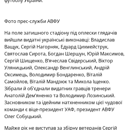
футболу України.
Фото прес-служби АВФУ
На поле затишного стадіону під оплески глядачів
вийшли видатні українські виконавці: Владислав
Ващук, Сергій Нагорняк, Едуард Цихмейструк,
Святослав Сирота, Богдан Шершун, Юрій Максимов,
Сергій Шищенко, В’ячеслав Свідерський, Віктор
Уляницький, Олександр Венглинський, Андрій
Оксимець, Володимир Бондаренко, Віталій
Самойлов, Віталій Мандзюк та Микола Іщенко.
Зібрали й об’єднали видатних гравців тренери
Анатолій Дем’яненко та Володимир Лозинський.
Засновником та ідейним натхненником цієї чудової
команди є віце-президент УАФ, президент АВФУ
Олег Собуцький.
Майже рік не виступав за збірну ветеранів Сергій