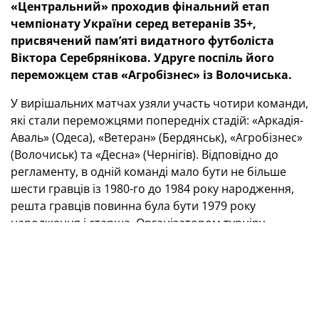
«Центральний» проходив фінальний етап
чемпіонату України серед ветеранів 35+,
присвячений пам’яті видатного футболіста
Віктора Серебрянікова. Удруге поспіль його
переможцем став «Агробізнес» із Волочиська.
У вирішальних матчах узяли участь чотири команди,
які стали переможцями попередніх стадій: «Аркадія-
Аваль» (Одеса), «Ветеран» (Бердянськ), «Агробізнес»
(Волочиськ) та «Десна» (Чернігів). Відповідно до
регламенту, в одній команді мало бути не більше
шести гравців із 1980-го до 1984 року народження,
решта гравців повинна була бути 1979 року
народження і старша. Організатором турніру
виступила Асоціація ветеранів футболу України за
підтримки ТОВ «Агробізнес» та Української асоціації
футболу.