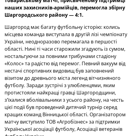
товариському матчі, присвяченому підтримці
наших захисників-армійців, перемогла збірну
Шаргородського району — 4:1.
Шаргород має багату футбольну історію: колись
місцева команда виступала в другій лізі чемпіонату
України, неодноразово перемагала в першості
області. Нині ті часи старожили згадують із сумом,
ностальгуючи за повними трибунами стадіону
«Колос» та радістю від перемог. Певний вакуум від
нестачі спортивних видовищ був заповнений
візитом до древнього міста легенд вітчизняного
футболу. Заради зустрічі з улюбленцями, яким
протистояли найкращі гравці Шаргородщини,
з’їхалися вболівальники з усього району, на честь
цієї події був проведений дитячий турнір серед
кращих команд Вінницької області. Організатором
матчу виступило ТОВ «Агробізнес» за підтримки
Української асоціації футболу, Асоціації ветеранів