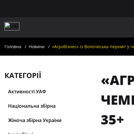
Головна
Новини
«Агробізнес» із Волочиська переміг у 
КАТЕГОРІЇ
«АГР
Активності УАФ
ЧЕМП
Національна збірна
35+
Жіноча збірна України