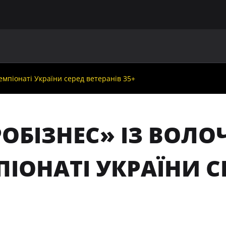
ГОЛОВНА
ПРО УАФ
ЗБІРНІ
ЧЛЕНИ УАФ
НО
чемпіонаті України серед ветеранів 35+
ОБІЗНЕС» ІЗ ВОЛО
ІОНАТІ УКРАЇНИ С