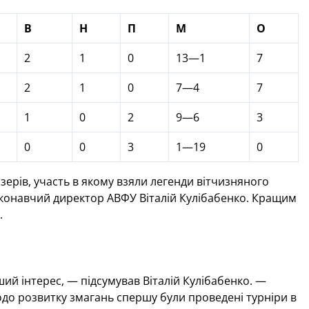
В
Н
П
М
О
2
1
0
13—1
7
2
1
0
7—4
7
1
0
2
9—6
3
0
0
3
1—19
0
рів, участь в якому взяли легенди вітчизняного
иконавчий директор АВФУ Віталій Кулібабенко. Кращим
.
ий інтерес, — підсумував Віталій Кулібабенко. —
щодо розвитку змагань спершу були проведені турніри в