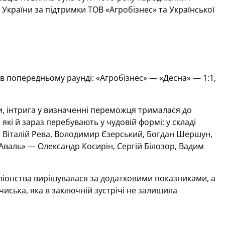
України за підтримки ТОВ «Агробізнес» та Української
в попередньому раунді: «Агробізнес» — «Десна» — 1:1,
, інтрига у визначенні переможця трималася до
які й зараз перебувають у чудовій формі: у складі
, Віталій Рева, Володимир Єзерський, Богдан Шершун,
ї-Аваль» — Олександр Косирін, Сергій Білозор, Вадим
мпіонства вирішувалася за додатковими показниками, а
чиська, яка в заключній зустрічі не залишила