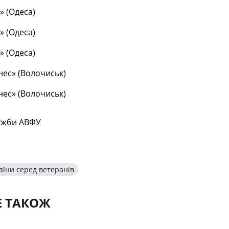
» (Одеса)
» (Одеса)
» (Одеса)
нес» (Волочиськ)
нес» (Волочиськ)
ужби АВФУ
аїни серед ветеранів
Е ТАКОЖ