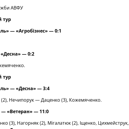
ужби АВФУ
й тур
ль» — «Агробізнес» — 0:1
«Десна» — 0:2
жемяченко.
й тур
ль» — «Десна» — 3:4
 (2), Нечипорук — Даценко (3), Кожемяченко.
 — «Ветеран» — 11:0
о (3), Нагорняк (2), Мігалатюк (2), Іщенко, Цихмейструк, 