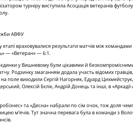
ізатором турніру виступила Асоціація ветеранів футболу 
олу.
ужби АВФУ
 етапі враховувалися результати матчів між командами 
ь» — «Ветеран» — 6:1.
оєдинки у Вишневому були цікавими й безкомпромісними
тчу. Родзинку змаганням додала участь відомих гравців, 
 на поле виходили Сергій Нагорняк, Едуард Цихмейструк
дерський, Олексій Бєлік, Андрій Донець та інші, в «Аркаді
гробізнес» та «Десна» набрали по сім очок, тож доля че
ницею м’ячів. Тут значна перевага була в команди з Воло
нсів.