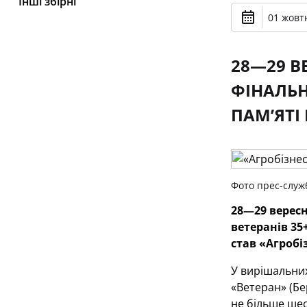
Інші збірні
01 жовтн
28—29 В
ФІНАЛЬН
ПАМ’ЯТІ
Фото прес-слу
28—29
верес
ветеранів 35
став «Агробі
У вирішальних
«Ветеран» (Бе
не більше шес