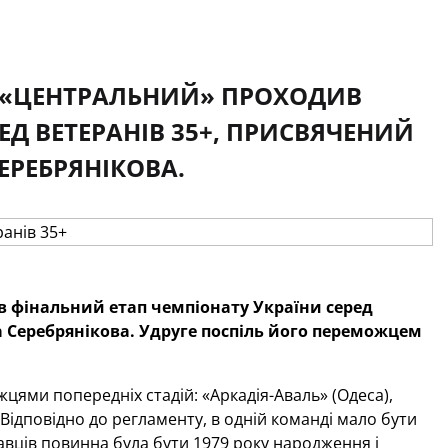
І «ЦЕНТРАЛЬНИЙ» ПРОХОДИВ
ЕД ВЕТЕРАНІВ 35+, ПРИСВЯЧЕНИЙ
ЕРЕБРЯНІКОВА.
 фінальний етап чемпіонату України серед
а Серебрянікова. Удруге поспіль його переможцем
цями попередніх стадій: «Аркадія-Аваль» (Одеса),
. Відповідно до регламенту, в одній команді мало бути
равців повинна була бути 1979 року народження і