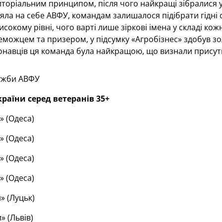
иторіальним принципом, після чого найкращі зібралися у
яла на себе АВФУ, командам залишалося підібрати гідні 
сокому рівні, чого варті лише зіркові імена у складі ко
еможцем та призером, у підсумку «Агробізнес» здобув золо
навців ця команда була найкращою, що визнали присутні
ужби АВФУ
раїни серед ветеранів 35+
» (Одеса)
» (Одеса)
» (Одеса)
» (Одеса)
» (Луцьк)
» (Львів)