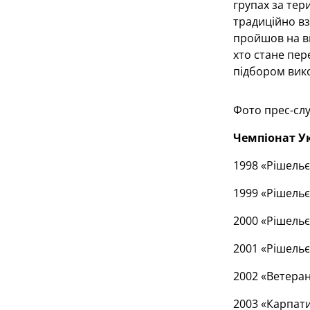
групах за тер
традиційно вз
пройшов на ви
хто стане пер
підбором вико
Фото прес-сл
Чемпіонат Ук
1998 «Рішельє
1999 «Рішельє
2000 «Рішельє
2001 «Рішельє
2002 «Ветеран
2003 «Карпати