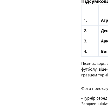
Підсумков
1.
Агр
2.
Де
3.
Арк
4.
Ве
Після заверше
футболу, віце
гравцем турні
Фото прес-сл
«Турнір серед
Завдяки ініці