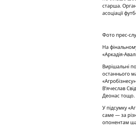
старша. Орган
асоціації футб
Фото прес-сл
На фінальному
«Аркадія-Авал
Вирішальні п
останнього ма
«Агробізнесу»
В’ячеслав Сві
Деонас тощо.
У підсумку «А
саме — за різ
опонентам ша