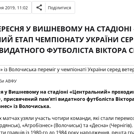
я 2019, 11:02
Поділитися
ЕРЕСНЯ У ВИШНЕВОМУ НА СТАДІОН
ИЙ ЕТАП ЧЕМПІОНАТУ УКРАЇНИ СЕР
 ВИДАТНОГО ФУТБОЛІСТА ВІКТОРА С
жби АВФУ
ня у Вишневому на стадіоні «Центральний» проходив
+, присвячений пам’яті видатного футболіста Віктор
знес» із Волочиська.
 матчах узяли участь чотири команди, які стали перемож
рдянськ), «Агробізнес» (Волочиськ) та «Десна» (Чернігів)
ти гравців із 1980-го до 1984 року народження, решта г