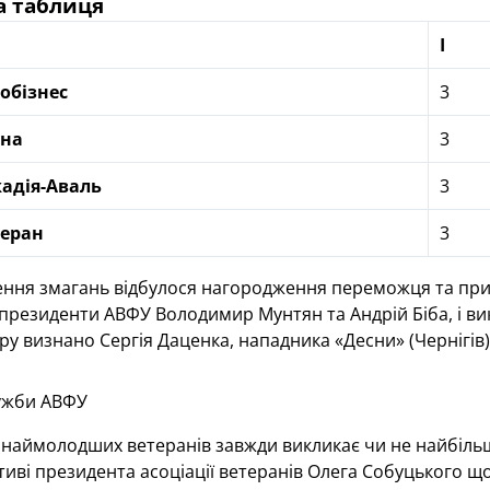
а таблиця
І
обізнес
3
сна
3
адія-Аваль
3
теран
3
ння змагань відбулося нагородження переможця та призе
-президенти АВФУ Володимир Мунтян та Андрій Біба, і в
ру визнано Сергія Даценка, нападника «Десни» (Чернігів)
ужби АВФУ
 наймолодших ветеранів завжди викликає чи не найбільш
ативі президента асоціації ветеранів Олега Собуцького 