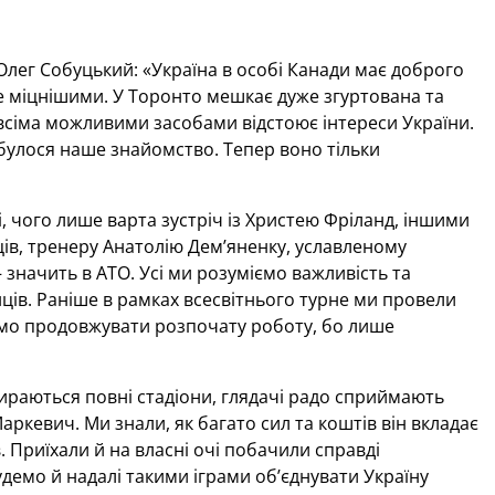
Олег Собуцький: «Україна в особі Канади має доброго
е міцнішими. У Торонто мешкає дуже згуртована та
всіма можливими засобами відстоює інтереси України.
ідбулося наше знайомство. Тепер воно тільки
, чого лише варта зустріч із Христею Фріланд, іншими
ців, тренеру Анатолію Дем’яненку, уславленому
значить в АТО. Усі ми розуміємо важливість та
ців. Раніше в рамках всесвітнього турне ми провели
 Будемо продовжувати розпочату роботу, бо лише
бираються повні стадіони, глядачі радо сприймають
ркевич. Ми знали, як багато сил та коштів він вкладає
. Приїхали й на власні очі побачили справді
удемо й надалі такими іграми об’єднувати Україну