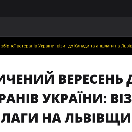
ГОЛОВНА
ПРО УАФ
ЗБІРНІ
ЧЛЕНИ УАФ
НО
збірної ветеранів України: візит до Канади та аншлаги на Льві
ИЧЕНИЙ ВЕРЕСЕНЬ Д
РАНІВ УКРАЇНИ: В
ЛАГИ НА ЛЬВІВЩИ