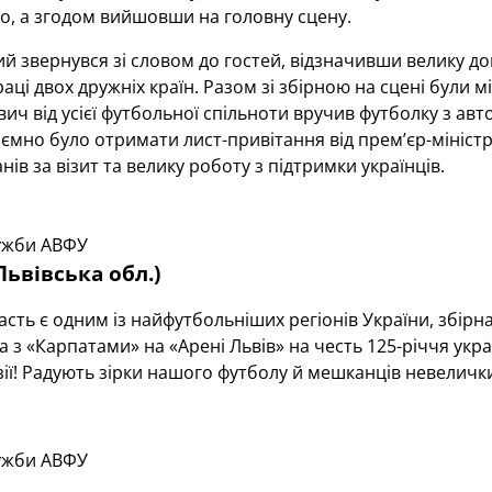
о, а згодом вийшовши на головну сцену.
й звернувся зі словом до гостей, відзначивши велику до
раці двох дружніх країн. Разом зі збірною на сцені були 
ч від усієї футбольної спільноти вручив футболку з авт
мно було отримати лист-привітання від прем’єр-мініст
нів за візит та велику роботу з підтримки українців.
ужби АВФУ
ьвівська обл.)
асть є одним із найфутбольніших регіонів України, збірна
а з «Карпатами» на «Арені Львів» на честь 125-річчя укр
зії! Радують зірки нашого футболу й мешканців невеличк
ужби АВФУ