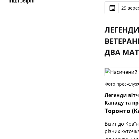
Інші збірні
25 верес
ЛЕГЕНДИ
ВЕТЕРАН
ДВА МАТ
Фото прес-слу
Легенди вітч
Канаду та пр
Торонто (К
Візит до Краї
різних куточк
звернулися ор