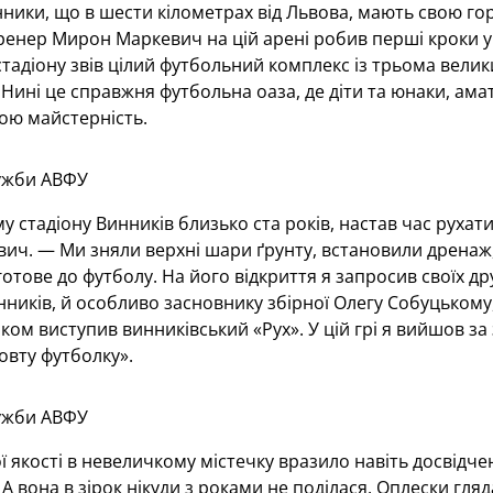
ники, що в шести кілометрах від Львова, мають свою гор
ренер Мирон Маркевич на цій арені робив перші кроки у 
тадіону звів цілий футбольний комплекс із трьома вели
ині це справжня футбольна оаза, де діти та юнаки, амат
ою майстерність.
ужби АВФУ
 стадіону Винників близько ста років, настав час рухат
ч. — Ми зняли верхні шари ґрунту, встановили дренаж, си
готове до футболу. На його відкриття я запросив своїх др
нників, й особливо засновнику збірної Олегу Собуцькому
ком виступив винниківський «Рух». У цій грі я вийшов за 
овту футболку».
ужби АВФУ
ї якості в невеличкому містечку вразило навіть досвідчен
А вона в зірок нікуди з роками не поділася. Оплески гляда