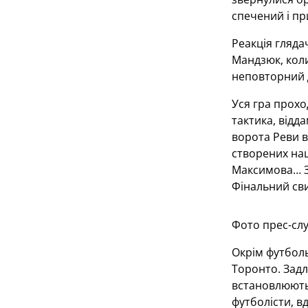
спечений і пр
Реакція гляда
Мандзюк, коли
неповторний Д
Уся гра прохо
тактика, відд
ворота Реви в
створених наш
Максимова… За
Фінальний сви
Фото прес-сл
Окрім футболь
Торонто. Задл
встановлюютьс
футболісти, в