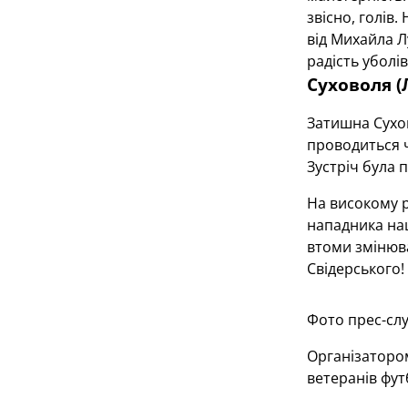
звісно, голів
від Михайла Л
радість уболі
Суховоля (
Затишна Сухов
проводиться ч
Зустріч була 
На високому р
нападника нац
втоми змінюва
Свідерського!
Фото прес-сл
Організатором
ветеранів фут