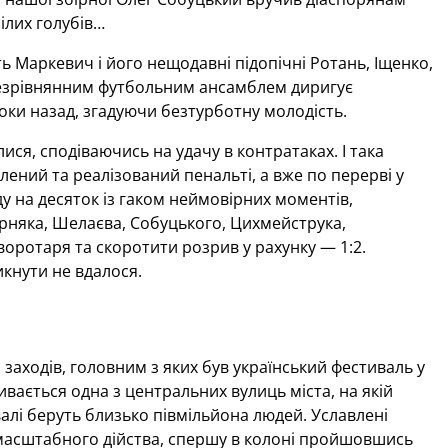
ілих голубів…
ть Маркевич і його нещодавні підопічні Ротань, Іщенко,
 незрівнянним футбольним ансамблем диригує
ки назад, згадуючи безтурботну молодість.
ся, сподіваючись на удачу в контратаках. І така
ений та реалізований пенальті, а вже по перерві у
ду на десяток із гаком неймовірних моментів,
рняка, Шелаєва, Собуцького, Цихмейструка,
оротаря та скоротити розрив у рахунку — 1:2.
икнути не вдалося.
заходів, головним з яких був український фестиваль у
ивається одна з центральних вулиць міста, на якій
валі беруть близько півмільйона людей. Уславлені
 масштабного дійства, спершу в колоні пройшовшись