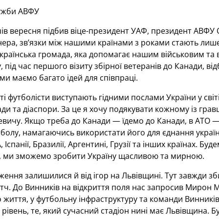
ужби АВФУ
ів вересня підбив віце-президент УАФ, президент АВФУ 
нера, зв’язки між нашими країнами з роками стають лиш
країнська громада, яка допомагає нашим військовим та 
, під час першого візиту збірної ветеранів до Канади, в
ми маємо багато ідей для співпраці.
і футболісти виступають гідними послами України у світі
ди та діаспори. За це я хочу подякувати кожному із грав
ичу. Якщо треба до Канади — їдемо до Канади, в АТО — 
болу, намагаючись використати його для єднання україн
, Іспанії, Бразилії, Аргентині, Грузії та інших країнах.
, ми зможемо зробити Україну щасливою та мирною.
ення залишилися й від ігор на Львівщині. Тут завжди з
ч. До Винників на відкриття поля нас запросив Мирон Ма
о життя, у футбольну інфраструктуру та команди Винників
рівень, те, який сучасний стадіон нині має Львівщина. Б