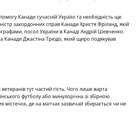
помогу Канади сучасній Україні та необхідність ще
міністр закордонних справ Канади Христя Фріланд, якій
ографами, посол України в Канаді Андрій Шевченко.
ра Канади Джастіна Трюдо, який щиро подякував
 ветеранів тут частий гість. Чого лише варта
аїнського футболу або минулорічна зі збірною
их містечок, де на матчах зазвичай збирається чи не