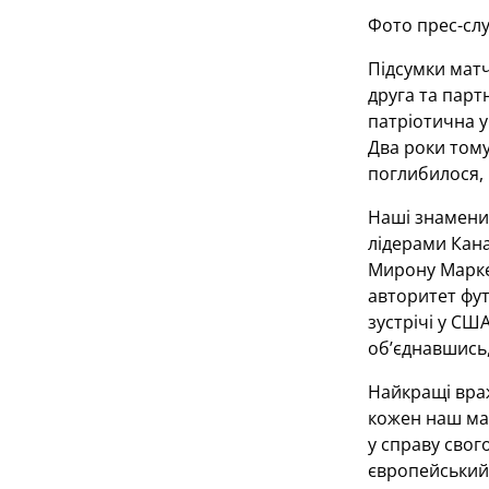
Фото прес-сл
Підсумки матч
друга та парт
патріотична у
Два роки тому
поглибилося, 
Наші знаменит
лідерами Кана
Мирону Маркев
авторитет фут
зустрічі у США
об’єднавшись
Найкращі враж
кожен наш мат
у справу свог
європейський 