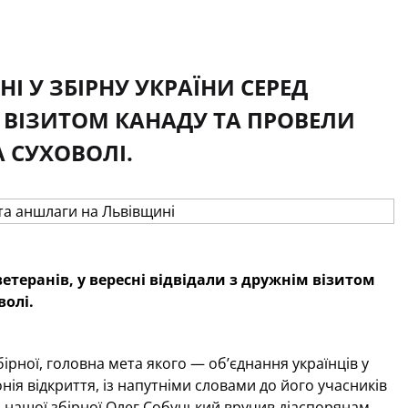
І У ЗБІРНУ УКРАЇНИ СЕРЕД
ІМ ВІЗИТОМ КАНАДУ ТА ПРОВЕЛИ
 СУХОВОЛІ.
ветеранів, у вересні відвідали з дружнім візитом
волі.
ірної, головна мета якого — об’єднання українців у
нія відкриття, із напутніми словами до його учасників
ні нашої збірної Олег Собуцький вручив діаспорянам