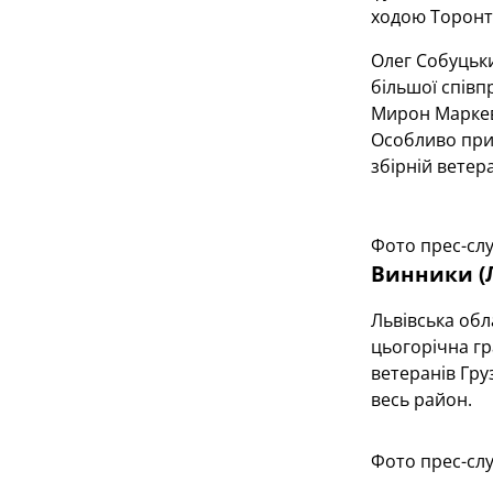
ходою Торонт
Олег Собуцьки
більшої співп
Мирон Маркеви
Особливо приє
збірній ветера
Фото прес-сл
Винники (Л
Львівська обл
цьогорічна гр
ветеранів Гру
весь район.
Фото прес-сл