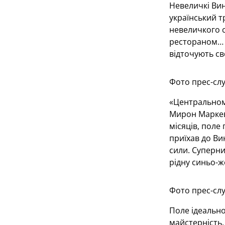
Невеличкі Вин
український т
невеличкого с
рестораном… Н
відточують св
Фото прес-сл
«Центральному
Мирон Маркеви
місяців, поле 
приїхав до Ви
сили. Суперни
рідну синьо-ж
Фото прес-сл
Поле ідеально
майстерність. 