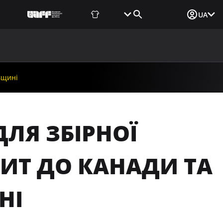
Фаншоп
Квитки
Вхід для ЗМІ
UA
ВИНИ
МЕДІА
ДОКУМЕНТИ
UAF DATA CENTER
вщині
ЛЯ ЗБІРНОЇ
ІЗИТ ДО КАНАДИ ТА
НІ