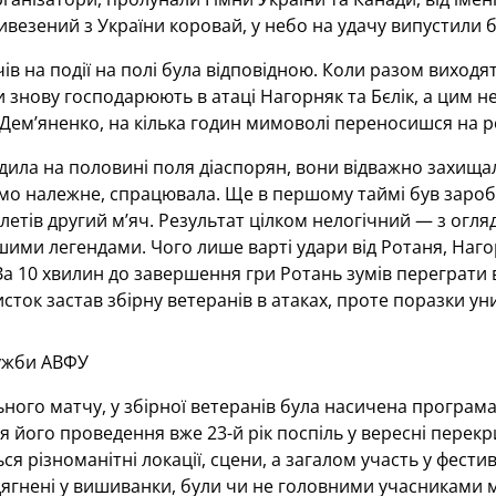
ивезений з України коровай, у небо на удачу випустили б
чів на події на полі була відповідною. Коли разом виходя
 знову господарюють в атаці Нагорняк та Бєлік, а цим
ем’яненко, на кілька годин мимоволі переносишся на ро
дила на половині поля діаспорян, вони відважно захищали
амо належне, спрацювала. Ще в першому таймі був заробл
летів другий м’яч. Результат цілком нелогічний — з огля
ими легендами. Чого лише варті удари від Ротаня, Наго
 10 хвилин до завершення гри Ротань зумів переграти в
сток застав збірну ветеранів в атаках, проте поразки ун
ужби АВФУ
ного матчу, у збірної ветеранів була насичена програма 
я його проведення вже 23-й рік поспіль у вересні перекр
я різноманітні локації, сцени, а загалом участь у фести
дягнені у вишиванки, були чи не головними учасниками