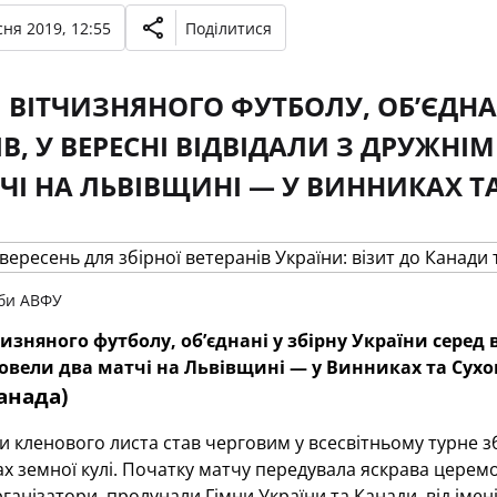
ня 2019, 12:55
Поділитися
 ВІТЧИЗНЯНОГО ФУТБОЛУ, ОБ’ЄДНАН
ІВ, У ВЕРЕСНІ ВІДВІДАЛИ З ДРУЖН
ЧІ НА ЛЬВІВЩИНІ — У ВИННИКАХ ТА
жби АВФУ
изняного футболу, об’єднані у збірну України серед 
овели два матчі на Львівщині — у Винниках та Сухо
анада)
ни кленового листа став черговим у всесвітньому турне зб
ах земної кулі. Початку матчу передувала яскрава церемо
ганізатори, пролунали Гімни України та Канади, від іме