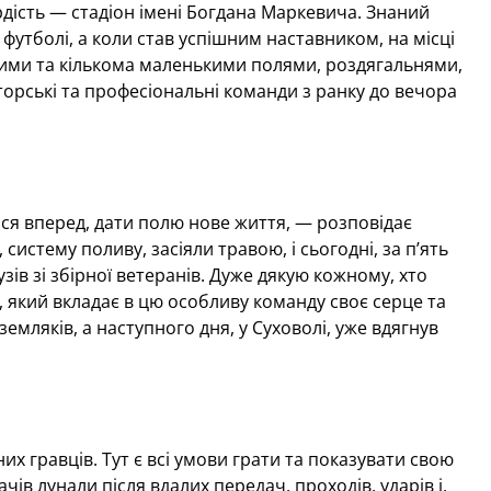
дість — стадіон імені Богдана Маркевича. Знаний
футболі, а коли став успішним наставником, на місці
кими та кількома маленькими полями, роздягальнями,
орські та професіональні команди з ранку до вечора
ися вперед, дати полю нове життя, — розповідає
стему поливу, засіяли травою, і сьогодні, за п’ять
узів зі збірної ветеранів. Дуже дякую кожному, хто
, який вкладає в цю особливу команду своє серце та
земляків, а наступного дня, у Суховолі, уже вдягнув
их гравців. Тут є всі умови грати та показувати свою
чів лунали після вдалих передач, проходів, ударів і,