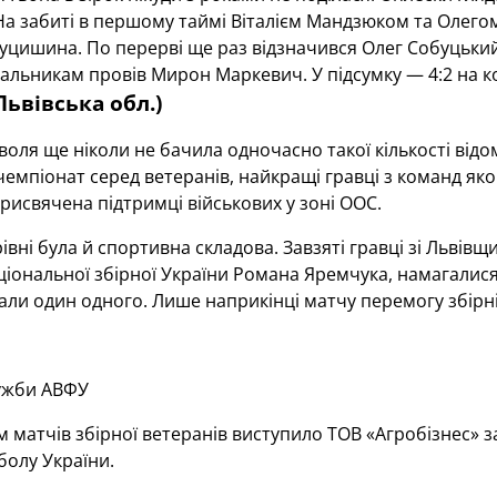
. На забиті в першому таймі Віталієм Мандзюком та Олег
уцишина. По перерві ще раз відзначився Олег Собуцький,
вальникам провів Мирон Маркевич. У підсумку — 4:2 на к
Львівська обл.)
оля ще ніколи не бачила одночасно такої кількості відо
емпіонат серед ветеранів, найкращі гравці з команд як
присвячена підтримці військових у зоні ООС.
івні була й спортивна складова. Завзяті гравці зі Львівщ
іональної збірної України Романа Яремчука, намагалися
ли один одного. Лише наприкінці матчу перемогу збірні
ужби АВФУ
 матчів збірної ветеранів виступило ТОВ «Агробізнес» за 
болу України.