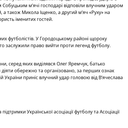
ом Собуцьким м’ячі господарі відповіли влучним ударом
 а також Микола Іщенко, а другий м’яч «Руху» на
ористь іменитих гостей.
мих футболістів. У Городоцькому районі щороку
ого заслужили право вийти проти легенд футболу.
ини, серед яких виділявся Олег Яремчук, батько
 діяти обережно та організовано, за перших ознак
й України приніс влучний удар головою від В’ячеслава
підтримки Української асоціації футболу та Асоціації