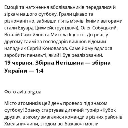
Емоції та натхнення вболівальників передалися й
зіркам нашого футболу. Грали цікаво та
різноманітно, забивши п’ять м’ячів. Їхніми авторами
стали Едуард Цихмейструк (двічі), Олег Собуцький,
Віталій Самойлов та Микола Іщенко. До речі, у
другому таймі за господарів вийшов відомий
нападник Сергій Коновалов. Саме йому вдалося
заробити пенальті, який і був реалізований.
19 червня. Збірна Нетішина — збірна
України — 1:4
Фото avfu.org.ua
Місто атомників цей день провело під знаком
футболу! Зранку стартував дитячий турнір «Кубок
друзів», в якому змагалися команди з різних районів
Хмельниччини, згодом всі бажаючі могли