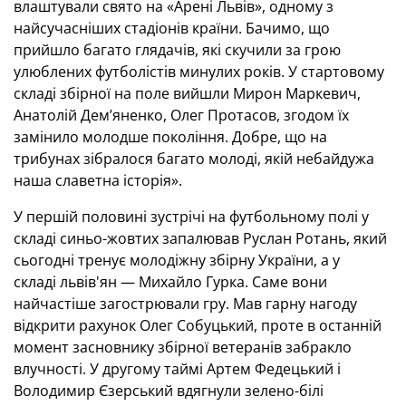
влаштували свято на «Арені Львів», одному з
найсучасніших стадіонів країни. Бачимо, що
прийшло багато глядачів, які скучили за грою
улюблених футболістів минулих років. У стартовому
складі збірної на поле вийшли Мирон Маркевич,
Анатолій Дем’яненко, Олег Протасов, згодом їх
замінило молодше покоління. Добре, що на
трибунах зібралося багато молоді, якій небайдужа
наша славетна історія».
У першій половині зустрічі на футбольному полі у
складі синьо-жовтих запалював Руслан Ротань, який
сьогодні тренує молодіжну збірну України, а у
складі львів'ян — Михайло Гурка. Саме вони
найчастіше загострювали гру. Мав гарну нагоду
відкрити рахунок Олег Собуцький, проте в останній
момент засновнику збірної ветеранів забракло
влучності. У другому таймі Артем Федецький і
Володимир Єзерський вдягнули зелено-білі