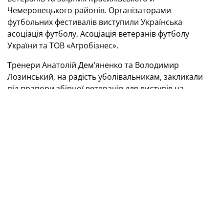
Чемеровецького районів. Організаторами
футбольних фестивалів виступили Українська
асоціація футболу, Асоціація ветеранів футболу
України та ТОВ «Агробізнес».
Тренери Анатолій Дем’яненко та Володимир
Лозинський, на радість уболівальникам, закликали
під прапори збірної ветеранів для виступів на
Хмельниччині наступних виконавців: Мирона
Маркевича, Сергія Нагорняка, Юрія Максимова,
Олега Собуцького, Володимира Єзерського, Віталія
Реву, Миколу Іщенка, Андрія Хомина, Віталія
Мандзюка, Богдана Шершуна, Андрія Оксимця,
Віталія Самойлова, В’ячеслава Свідерського,
Володимира Бондаренка та Віктора Уляницького.
Збірна Красилівського р-ну — збірна
ветеранів України — 1:5