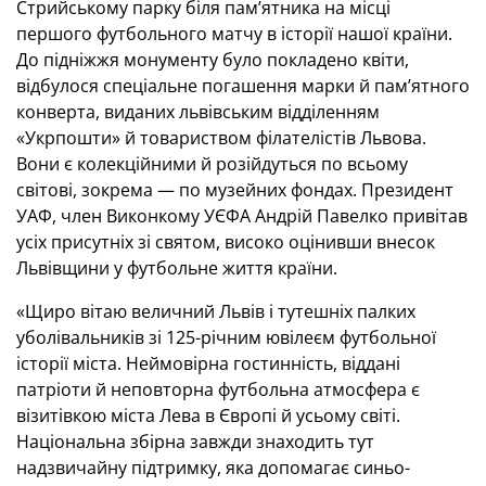
Стрийському парку біля пам’ятника на місці
першого футбольного матчу в історії нашої країни.
До підніжжя монументу було покладено квіти,
відбулося спеціальне погашення марки й пам’ятного
конверта, виданих львівським відділенням
«Укрпошти» й товариством філателістів Львова.
Вони є колекційними й розійдуться по всьому
світові, зокрема — по музейних фондах. Президент
УАФ, член Виконкому УЄФА Андрій Павелко привітав
усіх присутніх зі святом, високо оцінивши внесок
Львівщини у футбольне життя країни.
«Щиро вітаю величний Львів і тутешніх палких
уболівальників зі 125-річним ювілеєм футбольної
історії міста. Неймовірна гостинність, віддані
патріоти й неповторна футбольна атмосфера є
візитівкою міста Лева в Європі й усьому світі.
Національна збірна завжди знаходить тут
надзвичайну підтримку, яка допомагає синьо-