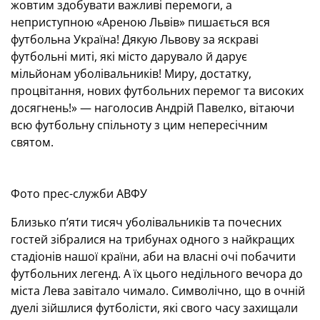
жовтим здобувати важливі перемоги, а
неприступною «Ареною Львів» пишається вся
футбольна Україна! Дякую Львову за яскраві
футбольні миті, які місто дарувало й дарує
мільйонам уболівальників! Миру, достатку,
процвітання, нових футбольних перемог та високих
досягнень!» — наголосив Андрій Павелко, вітаючи
всю футбольну спільноту з цим непересічним
святом.
Фото прес-служби АВФУ
Близько п’яти тисяч уболівальників та почесних
гостей зібралися на трибунах одного з найкращих
стадіонів нашої країни, аби на власні очі побачити
футбольних легенд. А їх цього недільного вечора до
міста Лева завітало чимало. Символічно, що в очній
дуелі зійшлися футболісти, які свого часу захищали