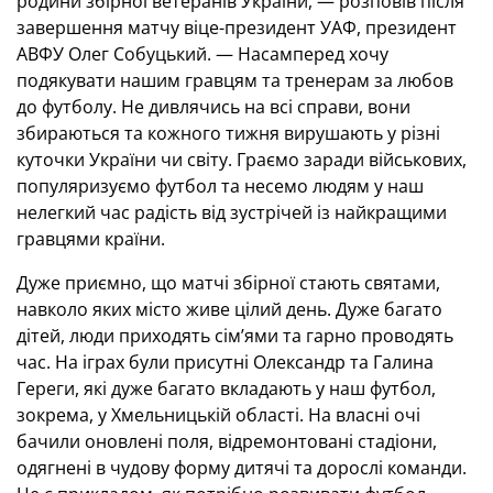
родини збірної ветеранів України, — розповів після
завершення матчу віце-президент УАФ, президент
АВФУ Олег Собуцький. — Насамперед хочу
подякувати нашим гравцям та тренерам за любов
до футболу. Не дивлячись на всі справи, вони
збираються та кожного тижня вирушають у різні
куточки України чи світу. Граємо заради військових,
популяризуємо футбол та несемо людям у наш
нелегкий час радість від зустрічей із найкращими
гравцями країни.
Дуже приємно, що матчі збірної стають святами,
навколо яких місто живе цілий день. Дуже багато
дітей, люди приходять сім’ями та гарно проводять
час. На іграх були присутні Олександр та Галина
Гереги, які дуже багато вкладають у наш футбол,
зокрема, у Хмельницькій області. На власні очі
бачили оновлені поля, відремонтовані стадіони,
одягнені в чудову форму дитячі та дорослі команди.