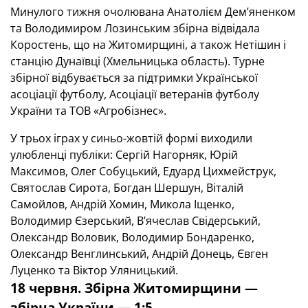
Минулого тижня очолювана Анатолієм Дем’яненком
та Володимиром Лозинським збірна відвідала
Коростень, що на Житомирщині, а також Нетішин і
станцію Дунаївці (Хмельницька область). Турне
збірної відбувається за підтримки Української
асоціації футболу, Асоціації ветеранів футболу
України та ТОВ «Агробізнес».
У трьох іграх у синьо-жовтій формі виходили
улюбленці публіки: Сергій Нагорняк, Юрій
Максимов, Олег Собуцький, Едуард Цихмейструк,
Святослав Сирота, Богдан Шершун, Віталій
Самойлов, Андрій Хомин, Микола Іщенко,
Володимир Єзерський, В’ячеслав Свідерський,
Олександр Воловик, Володимир Бондаренко,
Олександр Венглинський, Андрій Донець, Євген
Луценко та Віктор Уляницький.
18 червня. Збірна Житомирщини —
збірна України — 1:5