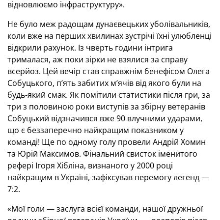
відновлюємо інфраструктуру».
Не було меж радощам дунаєвецьких уболівальників,
коли вже на перших хвилинах зустрічі їхні улюбленці
відкрили рахунок. Із чверть години інтрига
трималася, аж поки зірки не взялися за справу
всерйоз. Цей вечір став справжнім бенефісом Олега
Собуцького, п’ять забитих м’ячів від якого були на
будь-який смак. Як помітили статистики після гри, за
три з половиною роки виступів за збірну ветеранів
Собуцький відзначився вже 90 влучними ударами,
що є беззаперечно найкращим показником у
команді! Ще по одному голу провели Андрій Хомин
та Юрій Максимов. Фінальний свисток іменитого
рефері Ігоря Хібліна, визнаного у 2000 році
найкращим в Україні, зафіксував перемогу легенд —
7:2.
«Мої голи — заслуга всієї команди, нашої дружньої