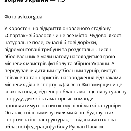
Фото avfu.org.ua
У Коростені на відкриття оновленого стадіону
«Спартак» зібралося чи не все місто! Чудової якості
натуральне поле, сучасні бігові доріжки,
відремонтовані трибуни та роздягальні. Тисячі
вболівальників мали нагоду насолодитися грою
місцевих майстрів футболу та збірної України. А
передував їй дитячий футбольний турнір, виступ
співаків та танцюристів, нагородження відзнаками
місцевих діячів спорту. «Для всієї Житомирщини це
знакова подія, відтепер область має ще одну сучасну
споруду, дитячі та аматорські команди
проводитимуть на високому рівні матчі та турніри.
Ось так, спільними зусиллями й розбудовується
спортивна інфраструктура», — відзначив голова
обласної федерації футболу Руслан Павлюк.