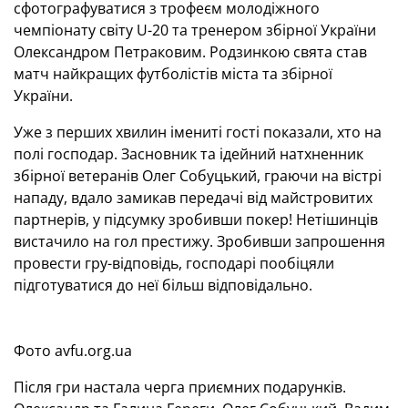
сфотографуватися з трофеєм молодіжного
чемпіонату світу U-20 та тренером збірної України
Олександром Петраковим. Родзинкою свята став
матч найкращих футболістів міста та збірної
України.
Уже з перших хвилин імениті гості показали, хто на
полі господар. Засновник та ідейний натхненник
збірної ветеранів Олег Собуцький, граючи на вістрі
нападу, вдало замикав передачі від майстровитих
партнерів, у підсумку зробивши покер! Нетішинців
вистачило на гол престижу. Зробивши запрошення
провести гру-відповідь, господарі пообіцяли
підготуватися до неї більш відповідально.
Фото avfu.org.ua
Після гри настала черга приємних подарунків.