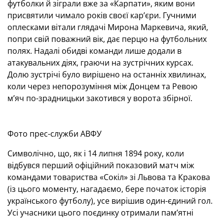
футболки й зіграли вже за «Карпати», яким вони
присвятили чимало років своєї кар’єри. Гучними
оплесками вітали глядачі Мирона Маркевича, який,
попри свій поважний вік, дає перцю на футбольних
полях. Надалі обидві команди лише додали в
атакувальних діях, граючи на зустрічних курсах.
Долю зустрічі було вирішено на останніх хвилинах,
коли через непорозуміння між Донцем та Ревою
м’яч по-зрадницьки закотився у ворота збірної.
Фото прес-служби АВФУ
Символічно, що, як і 14 липня 1894 року, коли
відбувся перший офіційний показовий матч між
командами товариства «Сокіл» зі Львова та Кракова
(із цього моменту, нагадаємо, бере початок історія
українського футболу), усе вирішив один-єдиний гол.
Усі учасники цього поєдинку отримали пам’ятні