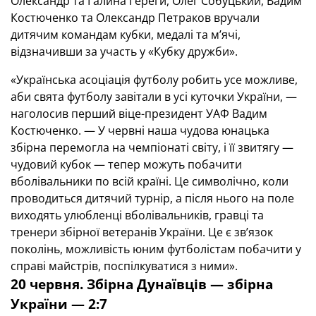
Олександр та Галина Гереги, Олег Собуцький, Вадим
Костюченко та Олександр Петраков вручали
дитячим командам кубки, медалі та м’ячі,
відзначивши за участь у «Кубку дружби».
«Українська асоціація футболу робить усе можливе,
аби свята футболу завітали в усі куточки України, —
наголосив перший віце-президент УАФ Вадим
Костюченко. — У червні наша чудова юнацька
збірна перемогла на чемпіонаті світу, і її звитягу —
чудовий кубок — тепер можуть побачити
вболівальники по всій країні. Це символічно, коли
проводиться дитячий турнір, а після нього на поле
виходять улюбленці вболівальників, гравці та
тренери збірної ветеранів України. Це є зв’язок
поколінь, можливість юним футболістам побачити у
справі майстрів, поспілкуватися з ними».
20 червня. Збірна Дунаївців — збірна
України — 2:7