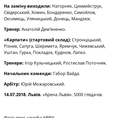
На заміну виходили:
Нагорняк, Цихмейструк,
Свідерський, Хомин, Бондаренко, Самойлов,
Оксимець, Уляницький, Донець, Мандзюк.
Тренер:
Анатолій Дем’яненко.
«Карпати» (стартовий склад):
Стронціцький,
Різник, Сапуга, Шеремета, Яремчук, Чижевський,
Уштан, Гурка, Покладок, Кудінов, Лапко.
Тренери:
Ігор Кульчицький, Ростислав Поточняк.
Начальник команди:
Габор Вайда.
Арбітр:
Юрій Можаровський.
14.07.2018. Львів.
«Арена Львів». 5000 глядачів.
Фото прес-служби АВФУ