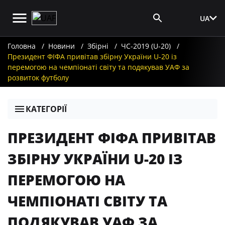
UA
Вхід для ЗМІ
Головна
Новини
Збірні
ЧС-2019 (U-20)
Президент ФІФА привітав збірну України U-20 із
перемогою на чемпіонаті світу та подякував УАФ за
розвиток футболу
КАТЕГОРІЇ
ПРЕЗИДЕНТ ФІФА ПРИВІТАВ
ЗБІРНУ УКРАЇНИ U-20 ІЗ
ПЕРЕМОГОЮ НА
ЧЕМПІОНАТІ СВІТУ ТА
ПОДЯКУВАВ УАФ ЗА