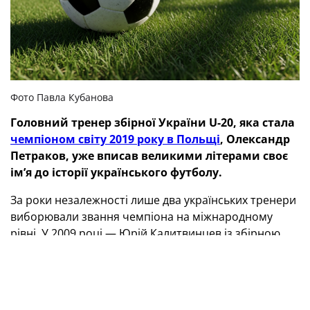
Фото Павла Кубанова
Головний тренер збірної України
U
-20
, яка стала
чемпіоном світу 2019 року в Польщі
, Олександр
Петраков, уже вписав великими літерами своє
ім’я до історії українського футболу.
За роки незалежності лише два українських тренери
виборювали звання чемпіона на міжнародному
рівні. У 2009 році — Юрій Калитвинцев із збірною
України U-19 на чемпіонаті Європи, у 2019-му —
Петраков на чемпіонаті світу. Звичайно, це не
дорослий рівень, але хто ще може похвалитися
чимось схожим?