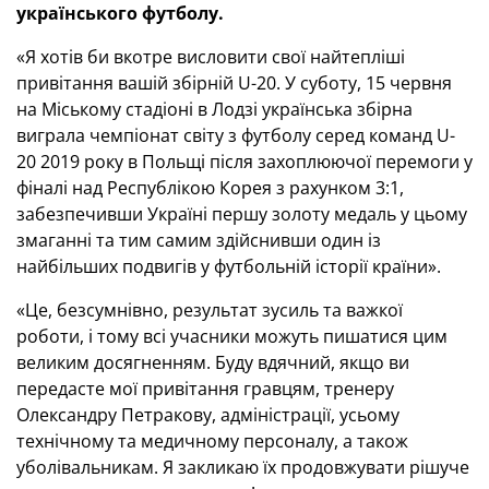
українського футболу.
«Я хотів би вкотре висловити свої найтепліші
привітання вашій збірній U-20. У суботу, 15 червня
на Міському стадіоні в Лодзі українська збірна
виграла чемпіонат світу з футболу серед команд U-
20 2019 року в Польщі після захоплюючої перемоги у
фіналі над Республікою Корея з рахунком 3:1,
забезпечивши Україні першу золоту медаль у цьому
змаганні та тим самим здійснивши один із
найбільших подвигів у футбольній історії країни».
«Це, безсумнівно, результат зусиль та важкої
роботи, і тому всі учасники можуть пишатися цим
великим досягненням. Буду вдячний, якщо ви
передасте мої привітання гравцям, тренеру
Олександру Петракову, адміністрації, усьому
технічному та медичному персоналу, а також
уболівальникам. Я закликаю їх продовжувати рішуче