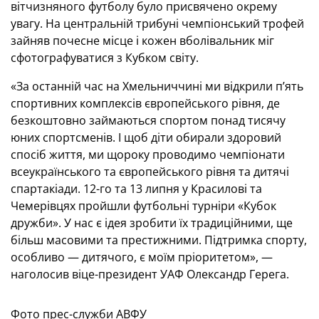
вітчизняного футболу було присвячено окрему
увагу. На центральній трибуні чемпіонський трофей
зайняв почесне місце і кожен вболівальник міг
сфотографуватися з Кубком світу.
«За останній час на Хмельниччині ми відкрили п’ять
спортивних комплексів європейського рівня, де
безкоштовно займаються спортом понад тисячу
юних спортсменів. І щоб діти обирали здоровий
спосіб життя, ми щороку проводимо чемпіонати
всеукраїнського та європейського рівня та дитячі
спартакіади. 12-го та 13 липня у Красилові та
Чемерівцях пройшли футбольні турніри «Кубок
дружби». У нас є ідея зробити їх традиційними, ще
більш масовими та престижними. Підтримка спорту,
особливо — дитячого, є моїм пріоритетом», —
наголосив віце-президент УАФ Олександр Герега.
Фото прес-служби АВФУ