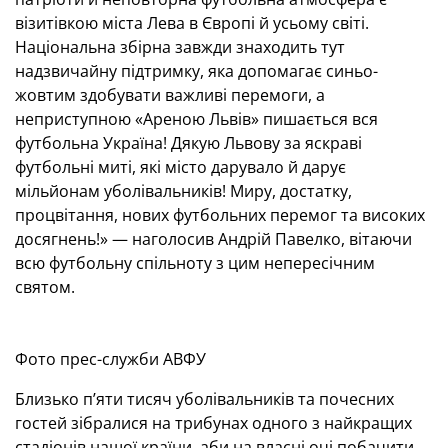
візитівкою міста Лева в Європі й усьому світі.
Національна збірна завжди знаходить тут
надзвичайну підтримку, яка допомагає синьо-
жовтим здобувати важливі перемоги, а
неприступною «Ареною Львів» пишається вся
футбольна Україна! Дякую Львову за яскраві
футбольні миті, які місто дарувало й дарує
мільйонам уболівальників! Миру, достатку,
процвітання, нових футбольних перемог та високих
досягнень!» — наголосив Андрій Павелко, вітаючи
всю футбольну спільноту з цим непересічним
святом.
Фото прес-служби АВФУ
Близько п’яти тисяч уболівальників та почесних
гостей зібралися на трибунах одного з найкращих
стадіонів нашої країни, аби на власні очі побачити