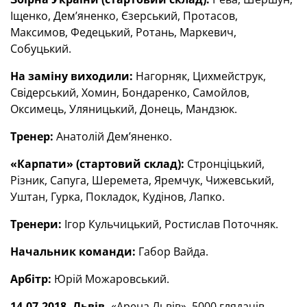
Іщенко, Дем’яненко, Єзерський, Протасов,
Максимов, Федецький, Ротань, Маркевич,
Собуцький.
На заміну виходили:
Нагорняк, Цихмейструк,
Свідерський, Хомин, Бондаренко, Самойлов,
Оксимець, Уляницький, Донець, Мандзюк.
Тренер:
Анатолій Дем’яненко.
«Карпати» (стартовий склад):
Стронціцький,
Різник, Сапуга, Шеремета, Яремчук, Чижевський,
Уштан, Гурка, Покладок, Кудінов, Лапко.
Тренери:
Ігор Кульчицький, Ростислав Поточняк.
Начальник команди:
Габор Вайда.
Арбітр:
Юрій Можаровський.
14.07.2018. Львів.
«Арена Львів». 5000 глядачів.