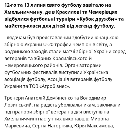
12-го та 13 липня свято футболу завітало на
Хмельниччину, де в Красилові та Чемерівцях
відбулися футбольні турніри «Кубок дружби» та
майстер-класи для дітей від легенд футболу.
Глядачам був представлений здобутий юнацькою
збірною України U-20 трофей чемпіонів світу, а
родзинкою заходів стали матчі збірної України серед
ветеранів та збірних Красилівського й
Чемеровецького районів. Організаторами
футбольних фестивалів виступили Українська
асоціація футболу, Асоціація ветеранів футболу
України та ТОВ «Агробізнес».
Тренери Анатолій Дем’яненко та Володимир
Лозинський, на радість уболівальникам, закликали
під прапори збірної ветеранів для виступів на
Хмельниччині наступних виконавців: Мирона
Маркевича, Сергія Нагорняка, Юрія Максимова,