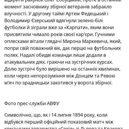
момент засновнику збірної ветеранів забракло
влучності. У другому таймі Артем Федецький і
Володимир Єзерський вдягнули зелено-білі
футболки й зіграли вже за «Карпати», яким вони
присвятили чимало років своєї кар’єри. Гучними
оплесками вітали глядачі Мирона Маркевича, який,
попри свій поважний вік, дає перцю на футбольних
полях. Надалі обидві команди лише додали в
атакувальних діях, граючи на зустрічних курсах.
Долю зустрічі було вирішено на останніх хвилинах,
коли через непорозуміння між Донцем та Ревою
м’яч по-зрадницьки закотився у ворота збірної.
Фото прес-служби АВФУ
Символічно, що, як і 14 липня 1894 року, коли
відбувся перший офіційний показовий матч між
командами товариства «Сокіл» зі Львова та Кракова