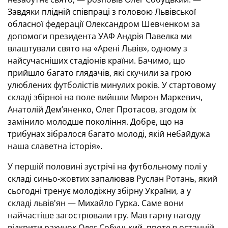
Завдяки плідній співпраці з головою Львівської
обласної федерації Олександром Шевченком за
допомоги президента УАФ Андрія Павелка ми
влаштували свято на «Арені Львів», одному з
найсучасніших стадіонів країни. Бачимо, що
прийшло багато глядачів, які скучили за грою
улюблених футболістів минулих років. У стартовому
складі збірної на поле вийшли Мирон Маркевич,
Анатолій Дем’яненко, Олег Протасов, згодом їх
замінило молодше покоління. Добре, що на
трибунах зібралося багато молоді, якій небайдужа
наша славетна історія».
У першій половині зустрічі на футбольному полі у
складі синьо-жовтих запалював Руслан Ротань, який
сьогодні тренує молодіжну збірну України, а у
складі львів'ян — Михайло Гурка. Саме вони
найчастіше загострювали гру. Мав гарну нагоду
відкрити рахунок Олег Собуцький, проте в останній