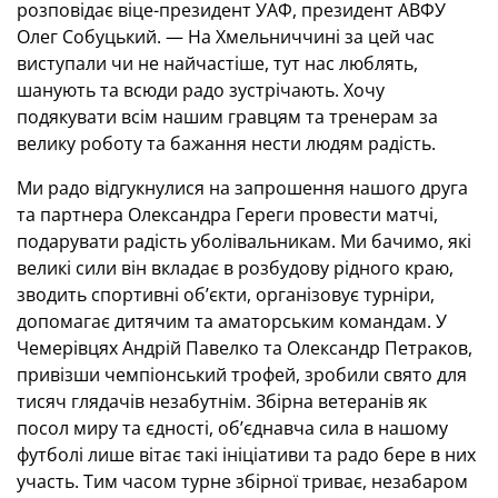
розповідає віце-президент УАФ, президент АВФУ
Олег Собуцький. — На Хмельниччині за цей час
виступали чи не найчастіше, тут нас люблять,
шанують та всюди радо зустрічають. Хочу
подякувати всім нашим гравцям та тренерам за
велику роботу та бажання нести людям радість.
Ми радо відгукнулися на запрошення нашого друга
та партнера Олександра Гереги провести матчі,
подарувати радість уболівальникам. Ми бачимо, які
великі сили він вкладає в розбудову рідного краю,
зводить спортивні об’єкти, організовує турніри,
допомагає дитячим та аматорським командам. У
Чемерівцях Андрій Павелко та Олександр Петраков,
привізши чемпіонський трофей, зробили свято для
тисяч глядачів незабутнім. Збірна ветеранів як
посол миру та єдності, об’єднавча сила в нашому
футболі лише вітає такі ініціативи та радо бере в них
участь. Тим часом турне збірної триває, незабаром