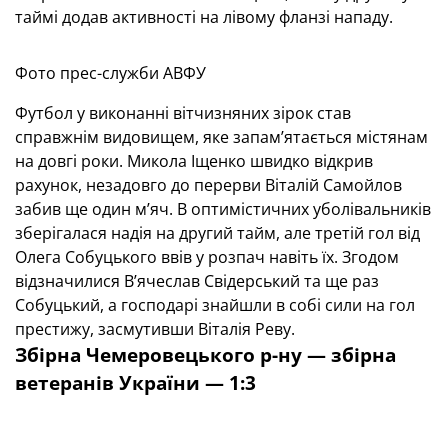
таймі додав активності на лівому фланзі нападу.
Фото прес-служби АВФУ
Футбол у виконанні вітчизняних зірок став
справжнім видовищем, яке запам’ятається містянам
на довгі роки. Микола Іщенко швидко відкрив
рахунок, незадовго до перерви Віталій Самойлов
забив ще один м’яч. В оптимістичних уболівальників
зберігалася надія на другий тайм, але третій гол від
Олега Собуцького ввів у розпач навіть їх. Згодом
відзначилися В’ячеслав Свідерський та ще раз
Собуцький, а господарі знайшли в собі сили на гол
престижу, засмутивши Віталія Реву.
Збірна Чемеровецького р-ну —
з
бірна
ветеранів України — 1:3