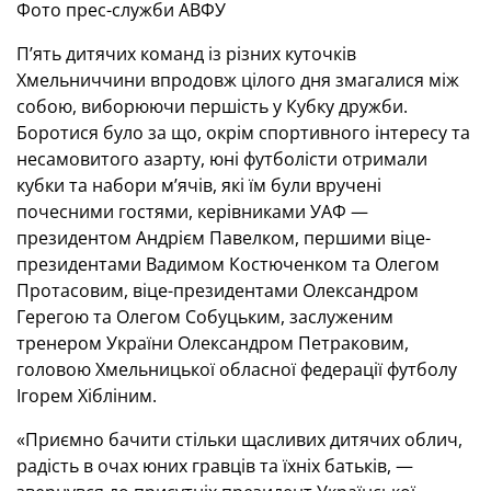
Фото прес-служби АВФУ
П’ять дитячих команд із різних куточків
Хмельниччини впродовж цілого дня змагалися між
собою, виборюючи першість у Кубку дружби.
Боротися було за що, окрім спортивного інтересу та
несамовитого азарту, юні футболісти отримали
кубки та набори м’ячів, які їм були вручені
почесними гостями, керівниками УАФ —
президентом Андрієм Павелком, першими віце-
президентами Вадимом Костюченком та Олегом
Протасовим, віце-президентами Олександром
Герегою та Олегом Собуцьким, заслуженим
тренером України Олександром Петраковим,
головою Хмельницької обласної федерації футболу
Ігорем Хібліним.
«Приємно бачити стільки щасливих дитячих облич,
радість в очах юних гравців та їхніх батьків, —