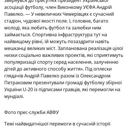
звернувся до присутніх президент Української
асоціації футболу, член Виконкому УЄФА Андрій
Павелко. — У невеличких Чемерівцях є сучасний
стадіон, чудової якості поле. І, головне, багато
молоді, яка любить футбол та залюбки ним
займається. Спортивна інфраструктура тут на
найвищому рівні, їй можуть позаздрити навіть
мешканці великих міст. Запланована реалізація цілої
низки соціально важливих проектів, які сприятимуть
популяризації спорту серед населення, залученню
дітей до активного способу життя». Під оплески
глядачів Андрій Павелко разом із Олександром
Петраковим презентували громаді футболку збірної
України U-20 із підписами гравців, які перемогли на
мундіалі.
Фото прес-служби АВФУ
Темі найвидатнішої перемоги в сучасній історії