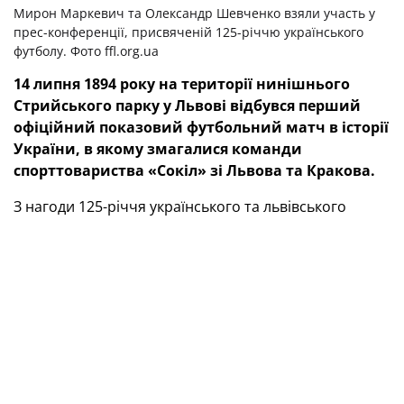
Мирон Маркевич та Олександр Шевченко взяли участь у
прес-конференції, присвяченій 125-річчю українського
футболу. Фото ffl.org.ua
14 липня 1894 року на території нинішнього
Стрийського парку у Львові відбувся перший
офіційний показовий футбольний матч в історії
України, в якому змагалися команди
спорттовариства «Сокіл» зі Львова та Кракова.
З нагоди 125-річчя українського та львівського
футболу в столиці Галичини відбулася прес-
конференція.
— Відрадно, що під час підготовки заходів,
присвячених цій даті, була повна підтримка з боку
владних структур області та Львова, — сказав голова
Федерації футболу Львівської області Олександр
Шевченко. — Звичайно, в епіцентрі подій буде
матч
збірної України серед ветеранів та їхніх ровесників із