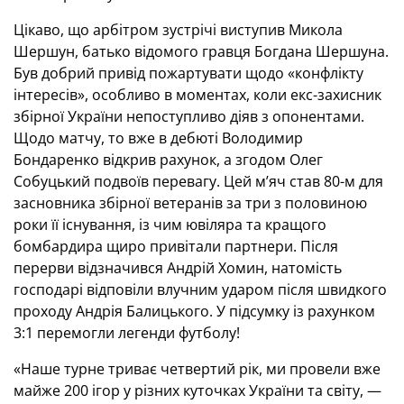
Цікаво, що арбітром зустрічі виступив Микола
Шершун, батько відомого гравця Богдана Шершуна.
Був добрий привід пожартувати щодо «конфлікту
інтересів», особливо в моментах, коли екс-захисник
збірної України непоступливо діяв з опонентами.
Щодо матчу, то вже в дебюті Володимир
Бондаренко відкрив рахунок, а згодом Олег
Собуцький подвоїв перевагу. Цей м’яч став 80-м для
засновника збірної ветеранів за три з половиною
роки її існування, із чим ювіляра та кращого
бомбардира щиро привітали партнери. Після
перерви відзначився Андрій Хомин, натомість
господарі відповіли влучним ударом після швидкого
проходу Андрія Балицького. У підсумку із рахунком
3:1 перемогли легенди футболу!
«Наше турне триває четвертий рік, ми провели вже
майже 200 ігор у різних куточках України та світу, —