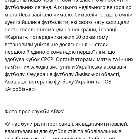
футбольних легенд. А їх цього недільного вечора до
міста Лева завітало чимало. Символічно, що в очній
дуелі зійшлися футболісти, які свого часу захищали
честь головної команди нашої країни, і гравці
«Карпат», попередники яких 50 років тому
встановили унікальне досягнення — стали
першою й єдиною командою першої ліги, що
здобула Кубок СРСР. Організаторами матчу та інших
пам’ятних заходів виступили Українська асоціація
футболу, Федерація футболу Львівської області,
Асоціація ветеранів футболу України та ТОВ
«Агробізнес».
Фото прес-служби АВФУ
«У нас були різні пропозиції, як відзначити ювілей,
влаштувавши для футболістів та вболівальників
незабутнє свято, — розповів Олег Собуцький. —