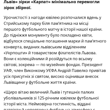
Львів» зірки «Карпат» мінімально перемогли
зірок збірної.
Урочистості з нагоди ювілею розпочалися вдень у
Стрийському парку біля пам’ятника на місці
першого футбольного матчу в історії нашої країни.
До підніжжя монументу було покладено квіти,
відбулося спеціальне погашення марки й пам’ятного
конверта, виданих львівським відділенням
«Укрпошти» й товариством філателістів Львова.
Вони є колекційними й розійдуться по всьому
світові, зокрема — по музейних фондах. Президент
УАФ, член Виконкому УЄФА Андрій Павелко привітав
усіх присутніх зі святом, високо оцінивши внесок
Львівщини у футбольне життя країни.
«Щиро вітаю величний Львів і тутешніх палких
уболівальників зі 125-річним ювілеєм футбольної
історії міста. Неймовірна гостинність, віддані
патріоти й неповторна футбольна атмосфера є