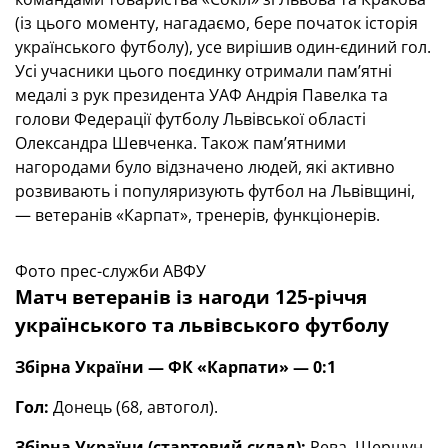
(із цього моменту, нагадаємо, бере початок історія
українського футболу), усе вирішив один-єдиний гол.
Усі учасники цього поєдинку отримали пам’ятні
медалі з рук президента УАФ Андрія Павелка та
голови Федерації футболу Львівської області
Олександра Шевченка. Також пам’ятними
нагородами було відзначено людей, які активно
розвивають і популяризують футбол на Львівщині,
— ветеранів «Карпат», тренерів, функціонерів.
Фото прес-служби АВФУ
Матч ветеранів із нагоди 125-річчя
українського та львівського футболу
Збірна України — ФК «Карпати» — 0:1
Гол:
Донець (68, автогол).
Збірна України (стартовий склад):
Рева, Шершун,