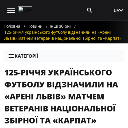
UA
Вхід для ЗМІ
Головна
Новини
Інші збірні
125-річчя українського футболу відзначили на «Арені
Львів» матчем ветеранів національної збірної та «Карпат»
КАТЕГОРІЇ
125-РІЧЧЯ УКРАЇНСЬКОГО
ФУТБОЛУ ВІДЗНАЧИЛИ НА
«АРЕНІ ЛЬВІВ» МАТЧЕМ
ВЕТЕРАНІВ НАЦІОНАЛЬНОЇ
ЗБІРНОЇ ТА «КАРПАТ»