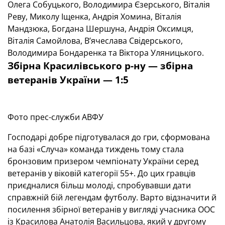
Олега Собуцького, Володимира Єзерського, Віталія
Реву, Миколу Іщенка, Андрія Хомина, Віталія
Мандзюка, Богдана Шершуна, Андрія Оксимця,
Віталія Самойлова, В’ячеслава Свідерського,
Володимира Бондаренка та Віктора Уляницького.
Збірна Красилівського р-ну — збірна
ветеранів України — 1:5
Фото прес-служби АВФУ
Господарі добре підготувалася до гри, сформована
на базі «Случа» команда тиждень тому стала
бронзовим призером чемпіонату України серед
ветеранів у віковій категорії 55+. До цих гравців
приєдналися більш молоді, спробувавши дати
справжній бій легендам футболу. Варто відзначити й
посилення збірної ветеранів у вигляді учасника ООС
із Красилова Анатолія Васильцова, який у другому