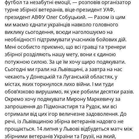
футбол та незабутні емоції, — розповів організатор
турне збірної ветеранів, віце-президент УАФ,
президент АВФУ Олег Собуцький. — Разом із цим
ми маємо єднати українців навколо головного
виклику сьогодення, всюди наголошуємо на
необхідності підтримувати учасників бойових дій.
Мені особисто приємно, що всі гравці та тренери
збірної розділяють нашу мету, вони є єдиною
потужною силою. За це їм хочу щиро подякувати.
Сьогодні ми грали на Львівщині, а завтра на нас
чекають у Донецькій та Луганській областях, у
містах, яких торкнулося лихо війни. І ми туди
обов’язково вирушимо, як уже робили десятки разів.
Окремо хочу подякувати Мирону Маркевичу за
запрошення до Підмонастиря та Рудок, ми всі
отримали від цих ігор величезне задоволення. До
речі, із Львівщиною збірна ветеранів надовго не
прощається. 14 липня у Львові відбудеться матч між
збірними ветеранів України та Грузії, на який,