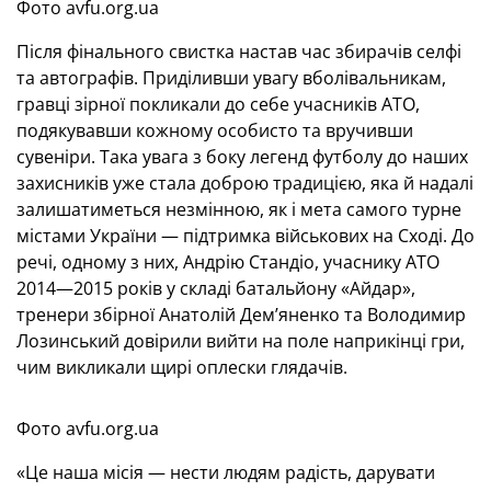
Фото avfu.org.ua
Після фінального свистка настав час збирачів селфі
та автографів. Приділивши увагу вболівальникам,
гравці зірної покликали до себе учасників АТО,
подякувавши кожному особисто та вручивши
сувеніри. Така увага з боку легенд футболу до наших
захисників уже стала доброю традицією, яка й надалі
залишатиметься незмінною, як і мета самого турне
містами України — підтримка військових на Сході. До
речі, одному з них, Андрію Стандіо, учаснику АТО
2014—2015 років у складі батальйону «Айдар»,
тренери збірної Анатолій Дем’яненко та Володимир
Лозинський довірили вийти на поле наприкінці гри,
чим викликали щирі оплески глядачів.
Фото avfu.org.ua
«Це наша місія — нести людям радість, дарувати