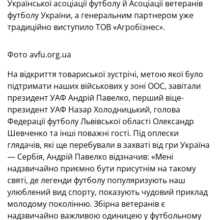
Української асоціації футболу й Асоціації ветеранів
футболу України, а генеральним партнером уже
традиційно виступило ТОВ «Агробізнес».
Фото avfu.org.ua
На відкриття товариської зустрічі, метою якої було
підтримати наших військових у зоні ООС, завітали
президент УАФ Андрій Павелко, перший віце-
президент УАФ Назар Холодницький, голова
Федерації футболу Львівської області Олександр
Шевченко та інші поважні гості. Під оплески
глядачів, які ще перебували в захваті від гри Україна
— Сербія, Андрій Павелко відзначив: «Мені
надзвичайно приємно бути присутнім на такому
святі, де легенди футболу популяризують наш
улюблений вид спорту, показують чудовий приклад
молодому поколінню. Збірна ветеранів є
надзвичайно важливою одиницею у футбольному