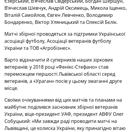
Єзерський, В’ячеслав Свідерський, Богдан Шершун,
В’ячеслав Шевчук, Андрій Оксимець, Микола Іщенко,
Віталій Самойлов, Євген Левченко, Володимир
Бондаренко, Віктор Уляницький та Олексій Бєлік.
Матчі збірної проводяться за підтримки Української
асоціації футболу, Асоціації ветеранів футболу
України та ТОВ «Агробізнес».
Варто відзначити й суперників наших зіркових
ветеранів: у 2018 році «Фенікс-Стефано» став
переможцем першості Львівської області серед
ветеранів, а «Ураган» посів у цьому змаганні друге
місце.
Своїми очікуваннями від цих матчів та планами на
майбутнє поділився засновник збірної ветеранів
України, віце-президент УАФ, президент АВФУ Олег
Собуцький: «Ми завжди раді проводити матчі на
Львівщині, це колиска України, яку принагідно вітаю