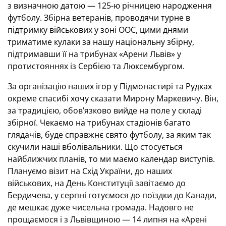
з визначною датою — 125-ю річницею народження
футболу. Збірна ветеранів, проводячи турне в
підтримку військових у зоні ООС, цими днями
триматиме кулаки за нашу національну збірну,
підтримавши її на трибунах «Арени Львів» у
протистояннях із Сербією та Люксембургом.
За організацію наших ігор у Підмонастирі та Рудках
окреме спасибі хочу сказати Мирону Маркевичу. Він,
за традицією, обов’язково вийде на поле у складі
збірної. Чекаємо на трибунах стадіонів багато
глядачів, буде справжнє свято футболу, за яким так
скучили наші вболівальники. Що стосується
найближчих планів, то ми маємо календар виступів.
Плануємо візит на Схід України, до наших
військових, на День Конституції завітаємо до
Бердичева, у серпні готуємося до поїздки до Канади,
де мешкає дуже чисельна громада. Надовго не
прощаємося і з Львівщиною — 14 липня на «Арені