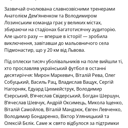
Зазвичай очолювана славнозвісними тренерами
Анатолієм Дем’яненком та Володимиром
Лозинським команда грає у великих містах,
збираючи на стадіонах багатотисячну аудиторію.
Але цього разу — вперше в історії! — зробила
виключення, завітавши до мальовничого села
Підмонастир, що у 20 км від Львова.
Під оплески тисяч уболівальників на поле вийшли ті,
хто прославляв український футбол в останні
десятиріччя: Мирон Маркевич, Віталій Рева, Олег
Собуцький, Василь Рац, Владислав Ващук, Сергій
Нагорняк, Едуард Цихмейструк, Володимир
Єзерський, В’ячеслав Свідерський, Богдан Шершун,
В’ячеслав Шевчук, Андрій Оксимець, Микола Іщенко,
Віталій Самойлов, Віталій Мандзюк, Євген Левченко,
Володимир Бондаренко, Віктор Уляницький та
Олексій Бєлік. Саме ж свято відбулося за підтримки