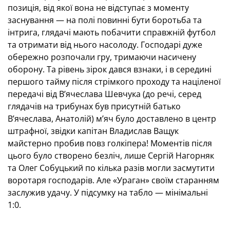
позиція, від якої вона не відступає з моменту
заснування — на полі повинні бути боротьба та
інтрига, глядачі мають побачити справжній футбол
та отримати від нього насолоду. Господарі дуже
обережно розпочали гру, тримаючи насичену
оборону. Та рівень зірок дався взнаки, і в середині
першого тайму після стрімкого проходу та націленої
передачі від В’ячеслава Шевчука (до речі, серед
глядачів на трибунах був присутній батько
В’ячеслава, Анатолій) м’яч було доставлено в центр
штрафної, звідки капітан Владислав Ващук
майстерно пробив повз голкіпера! Моментів після
цього було створено безліч, лише Сергій Нагорняк
та Олег Собуцький по кілька разів могли засмутити
воротаря господарів. Але «Ураган» своїм старанням
заслужив удачу. У підсумку на табло — мінімальні
1:0.