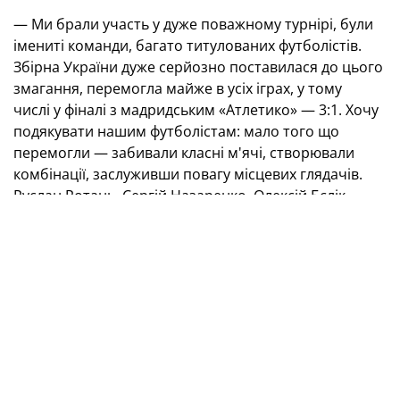
— Ми брали участь у дуже поважному турнірі, були
імениті команди, багато титулованих футболістів.
Збірна України дуже серйозно поставилася до цього
змагання, перемогла майже в усіх іграх, у тому
числі у фіналі з мадридським «Атлетико» — 3:1. Хочу
подякувати нашим футболістам: мало того що
перемогли — забивали класні м'ячі, створювали
комбінації, заслуживши повагу місцевих глядачів.
Руслан Ротань, Сергій Назаренко, Олексій Бєлік...
Вони всі в чудовій ігровій формі, продовжують
отримувати насолоду від футболу та дарувати емоції
вболівальникам. Мені все дуже сподобалося, радує,
що й сам узяв участь.
Зовсім іншим був другий день, коли ми влаштували
свято діаспорі, яка в Мадриді та в усій Іспанії дуже
численна. Прийшло багато людей, для нас
танцювали та співали українські ансамблі. Команду