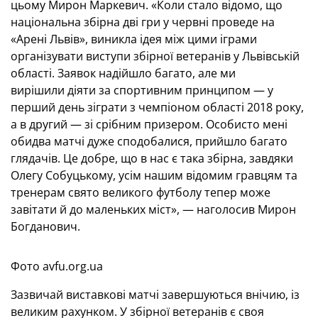
цьому Мирон Маркевич. «Коли стало відомо, що
національна збірна дві гри у червні проведе на
«Арені Львів», виникла ідея між цими іграми
організувати виступи збірної ветеранів у Львівській
області. Заявок надійшло багато, але ми
вирішили діяти за спортивним принципом — у
перший день зіграти з чемпіоном області 2018 року,
а в другий — зі срібним призером. Особисто мені
обидва матчі дуже сподобалися, прийшло багато
глядачів. Це добре, що в нас є така збірна, завдяки
Олегу Собуцькому, усім нашим відомим гравцям та
тренерам свято великого футболу тепер може
завітати й до маленьких міст», — наголосив Мирон
Богданович.
Фото avfu.org.ua
Зазвичай виставкові матчі завершуються внічию, із
великим рахунком. У збірної ветеранів є своя