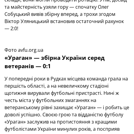
та майстерність узяли гору — спочатку Олег
Собуцький вивів збірну вперед, а трохи згодом
Віктор Уляницький встановив остаточний рахунок
— 2:0!
Фото avfu.org.ua
«Ураган» — збірна України серед
ветеранів — 0:1
У попередні роки в Рудках місцева команда грала на
першість області, а на невеличкому стадіоні
щотижня вирували футбольні пристрасті. Нині ж
честь міста у футбольних змаганнях на
ветеранському рівні захищає «Ураган» — і робить це
доволі успішно. Своєю грою та відданістю футболу
«Ураган» заслужив на протистояння з кращими
футболістами України минулих років, а посприяв