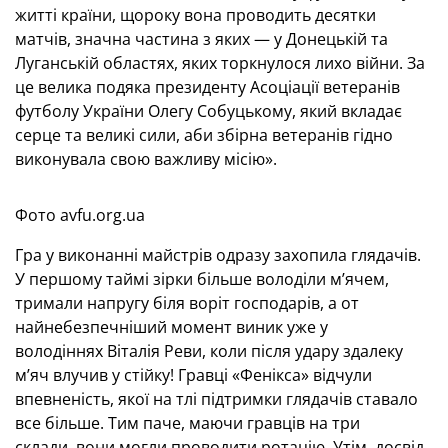
житті країни, щороку вона проводить десятки
матчів, значна частина з яких — у Донецькій та
Луганській областях, яких торкнулося лихо війни. За
це велика подяка президенту Асоціації ветеранів
футболу України Олегу Собуцькому, який вкладає
серце та великі сили, аби збірна ветеранів гідно
виконувала свою важливу місію».
Фото avfu.org.ua
Гра у виконанні майстрів одразу захопила глядачів.
У першому таймі зірки більше володіли м’ячем,
тримали напругу біля воріт господарів, а от
найнебезпечніший момент виник уже у
володіннях Віталія Реви, коли після удару здалеку
м’яч влучив у стійку! Гравці «Фенікса» відчули
впевненість, якої на тлі підтримки глядачів ставало
все більше. Тим паче, маючи гравців на три
склади, вони могли проводити ротацію. Утім, досвід