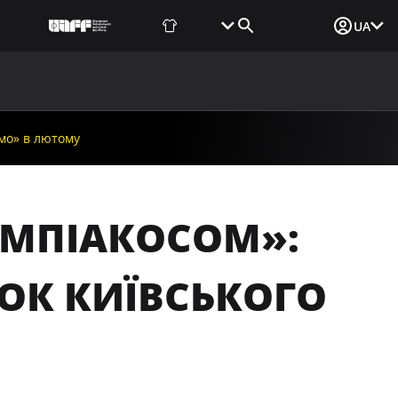
Фаншоп
Квитки
Вхід для ЗМІ
UA
ВИНИ
МЕДІА
ДОКУМЕНТИ
UAF DATA CENTER
амо» в лютому
ІМПІАКОСОМ»:
ОК КИЇВСЬКОГО