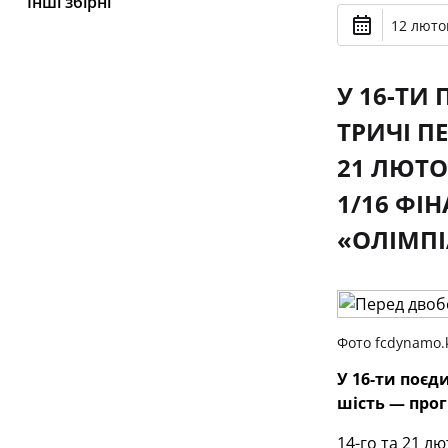
Інші збірні
12 лютог
У 16-ТИ
ТРИЧІ П
21 ЛЮТО
1/16 ФІ
«ОЛІМП
Фото fcdynamo.k
У 16-ти поєд
шість — прог
14-го та 21 л