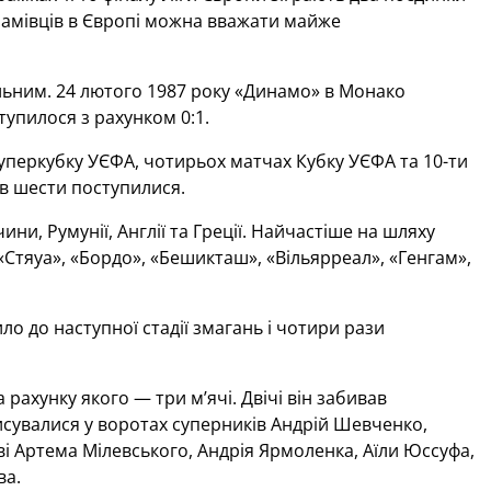
намівців в Європі можна вважати майже
льним. 24 лютого 1987 року «Динамо» в Монако
упилося з рахунком 0:1.
уперкубку УЄФА, чотирьох матчах Кубку УЄФА та 10-ти
 в шести поступилися.
ни, Румунії, Англії та Греції. Найчастіше на шляху
«Стяуа», «Бордо», «Бешикташ», «Вільярреал», «Генгам»,
 до наступної стадії змагань і чотири рази
рахунку якого — три м’ячі. Двічі він забивав
писувалися у воротах суперників Андрій Шевченко,
ві Артема Мілевського, Андрія Ярмоленка, Аїли Юссуфа,
ва.