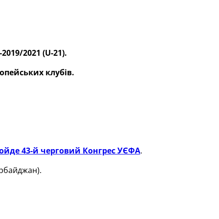
019/2021 (U-21).
опейських клубів.
ойде 43-й черговий Конгрес УЄФА
.
ербайджан).