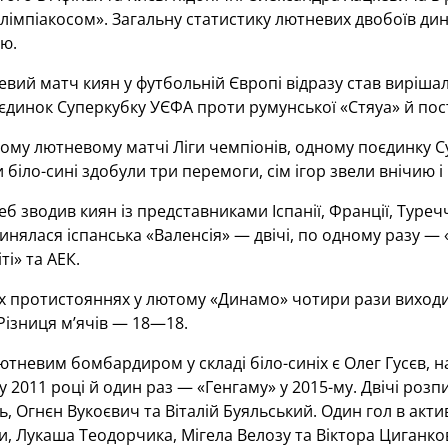
лімпіакосом». Загальну статистику лютневих двобоїв ди
ою.
ий матч киян у футбольній Європі відразу став виріша
динок Суперкубку УЄФА проти румунської «Стяуа» й пост
ому лютневому матчі Ліги чемпіонів, одному поєдинку С
 біло-сині здобули три перемоги, сім ігор звели внічию і
б зводив киян із представниками Іспанії, Франції, Туреччи
инялася іспанська «Валенсія» — двічі, по одному разу — 
ті» та АЕК.
 протистояннях у лютому «Динамо» чотири рази виходило
Різниця м’ячів — 18—18.
невим бомбардиром у складі біло-синіх є Олег Гусєв, на 
 2011 році й один раз — «Генгаму» у 2015-му. Двічі роз
, Огнєн Вукоєвич та Віталій Буяльський. Один гол в акти
, Лукаша Теодорчика, Мігела Велозу та Віктора Циганко