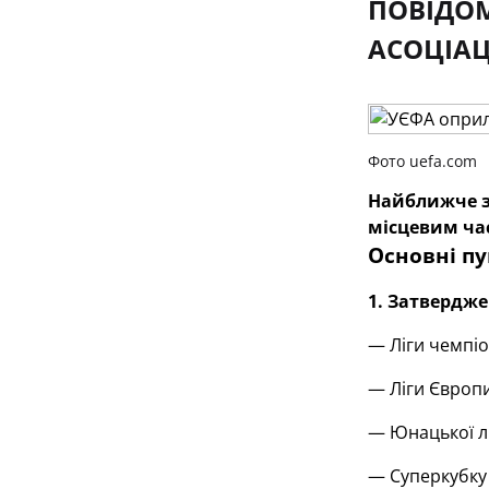
ПОВІДО
АСОЦІАЦ
Фото uefa.com
Найближче за
місцевим ча
Основні п
1. Затвердже
— Ліги чемпіо
— Ліги Європ
— Юнацької лі
— Суперкубку