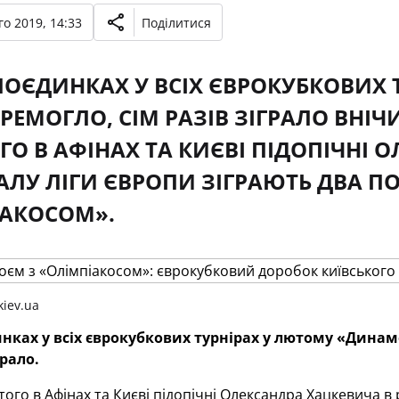
о 2019, 14:33
Поділитися
 ПОЄДИНКАХ У ВСІХ ЄВРОКУБКОВИХ
ЕРЕМОГЛО, СІМ РАЗІВ ЗІГРАЛО ВНІЧ
ГО В АФІНАХ ТА КИЄВІ ПІДОПІЧНІ 
НАЛУ ЛІГИ ЄВРОПИ ЗІГРАЮТЬ ДВА 
ІАКОСОМ».
iev.ua
инках у всіх єврокубкових турнірах у лютому «Динамо
рало.
ютого в Афінах та Києві підопічні Олександра Хацкевича в