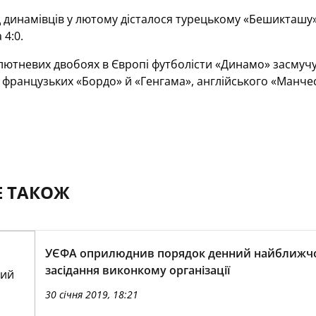
 динамівців у лютому дісталося турецькому «Бешикташу» 
 4:0.
лютневих двобоях в Європі футболісти «Динамо» засмучув
французьких «Бордо» й «Генгама», англійського «Манчест
Е ТАКОЖ
УЄФА оприлюднив порядок денний найближч
засідання виконкому організації
30 січня 2019, 18:21