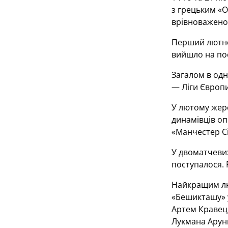
з грецьким «О
врівноважен
Перший лютнев
вийшло на поє
Загалом в одн
— Ліги Європи
У лютому жере
динамівців оп
«Манчестер Сі
У двоматчевих
поступалося. 
Найкращим лют
«Бешикташу» у
Артем Кравець
Лукмана Аруни