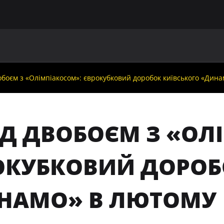
ГОЛОВНА
ПРО УАФ
ЗБІРНІ
ЧЛЕНИ УАФ
НО
боєм з «Олімпіакосом»: єврокубковий доробок київського «Дин
ЕД ДВОБОЄМ З «ОЛ
ОКУБКОВИЙ ДОРОБ
НАМО» В ЛЮТОМУ