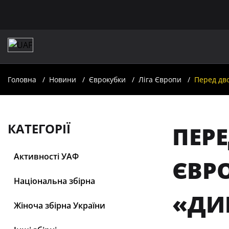
Головна
Новини
Єврокубки
Ліга Європи
Перед дво
КАТЕГОРІЇ
ПЕР
Активності УАФ
ЄВР
Національна збірна
«ДИ
Жіноча збірна України