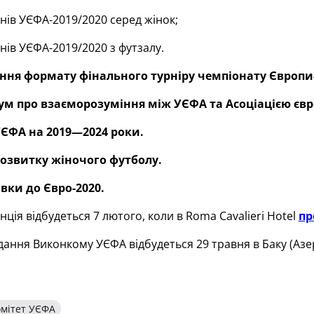
нів УЄФА-2019/2020 серед жінок;
нів УЄФА-2019/2020 з футзалу.
ння формату фінального турніру чемпіонату Європи-2
м про взаєморозуміння між УЄФА та Асоціацією євр
 УЄФА на 2019—2024 роки.
 розвитку жіночого футболу.
овки до Євро-2020.
ція відбудеться 7 лютого, коли в Roma Cavalieri Hotel
пр
дання Виконкому УЄФА відбудеться 29 травня в Баку (Аз
мітет УЄФА