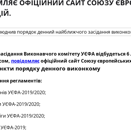
МЛЯЄ ОФІЦІЙНИЙ САЙТ СОЮЗУ ЄВ
ІЙ.
сідання Виконавчого комітету УЄФА відбудеться 6 лю
сом,
повідомляє
офіційний сайт Союзу європейських
ункти порядку денного виконкому
ння регламентів:
нів УЄФА-2019/2020;
и УЄФА-2019/2020;
ги УЄФА-2019/2020;
 УЄФА-2019;