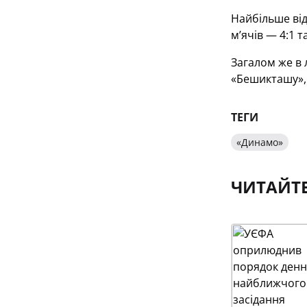
Найбільше від
м’ячів — 4:1 та
Загалом же в 
«Бешикташу», 
ТЕГИ
«Динамо»
ЧИТАЙТ