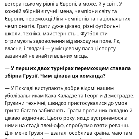
ветеранському рівні в Європі, а може, й у світі. У
кожній збірній є гучні імена, чемпіони світу та
Європи, переможці Ліги чемпіонів та національних
чемпіонатів. Грати дуже цікаво, різні футбольні
школи, техніка, майстерність... Футболісти
отримують задоволення від виходу на поле. Як,
власне, і глядачі — у місцевому палаці спорту
зазвичай не знайти вільних місць.
— У перших двох турнірах переможцем ставала
збірна Грузії. Чим цікава ця команда?
— У її складі виступають добре відомі нашим
уболівальникам Каха Каладзе та Георгій Деметрадзе.
Грузини технічні, швидко пристосувалися до умов
гри та багато забивають. Грати проти них складно й
цікаво водночас. Цього року, якщо зустрінемося з
ними на стадії плей-офф, спробуємо взяти реванш.
Для мене Грузія — взагалі особлива країна, маю там