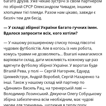
багато друзів. Уже чекаю зустрічі зі своїм партнером
по збірній СРСР Олександром Чивадзе, іншими
хлопцями тієї плеяди. Разом нам цікаво, завжди є
безліч тем для бесід.
— У складі збірної України багато гучних імен.
Вдалося запросити всіх, кого хотіли?
— У нашому розширеному списку понад півсотні
чудових футболістів. Але в когось із них робота,
комусь травми не дозволяють… Взагалі намагаємося
варіювати склад, дати можливість кожному ще раз
вдягнути футболку збірної України. У воротах буде
Віталій Рева, у полі — Сергій Нагорняк, Едуард
Цихмейструк, Андрій Воробей, Сергій Назаренко та
інші. Також у нашому складі мій партнер по
«Динамо» Василь Рац, на тренерській лаві —
Володимир Лозинський. Дякуючи Олегу Собуцькому
збірна забезпечена всім необхідним, має чудові
умови для тренувань, щотижня в теплу пору