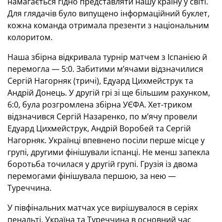
намагається гідно представляти нашу країну у світі.
Для глядачів було випущено інформаційний буклет,
кожна команда отримала презенти з національним
колоритом.
Наша збірна відкривала турнір матчем з Іспанією й
перемогла — 5:0. Забитими м’ячами відзначилися
Сергій Нагорняк (тричі), Едуард Цихмейструк та
Андрій Донець. У другій грі зі ще більшим рахунком,
6:0, була розгромлена збірна УЄФА. Хет-триком
відзначився Сергій Назаренко, по м’ячу провели
Едуард Цихмейструк, Андрій Воробей та Сергій
Нагорняк. Українці впевнено посіли перше місце у
групі, другими фінішували іспанці. Не менш запекла
боротьба точилася у другій групі. Грузія із двома
перемогами фінішувала першою, за нею —
Туреччина.
У півфінальних матчах усе вирішувалося в серіях
пенальті. Україна та Туреччина в основний час