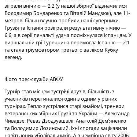
зіграли внічию — 2:2 (у нашої збірної відзначилися
Володимир Бондаренко та Віталій Мандзюк), але 11-
метрові більш влучно пробили наші суперники.
Грузія та Іспанія розіграли результативну нічию —
6:6, а в серії пенальті удача посміхнулася іспанцям. У
вирішальній грі Туреччина перемогла Іспанію — 2:1
та стала тріумфатором третього за ліком Кубку
легенд.
Фото прес-служби АВФУ
Турнір став місцем зустрічі друзів, більшість з
учасників перетиналися один з одним у різних
турнірах. Тепло зустрілися старі знайомі, тренери
ветеранських збірних Грузії та України — Александр
Чивадзе, Реваз Дзодзуашвілі, Анатолій Дем’яненко
та Володимир Лозинський. Їхні спогади зацікавили
навіть юних уболівальників. А в чемпіона світу 2006