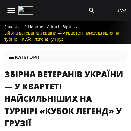
UA
Вхід для ЗМІ
Головна
Новини
Інші збірні
Збірна ветеранів України — у квартеті найсильніших на
турнірі «Кубок легенд» у Грузії
КАТЕГОРІЇ
ЗБІРНА ВЕТЕРАНІВ УКРАЇНИ
— У КВАРТЕТІ
НАЙСИЛЬНІШИХ НА
ТУРНІРІ «КУБОК ЛЕГЕНД» У
ГРУЗІЇ