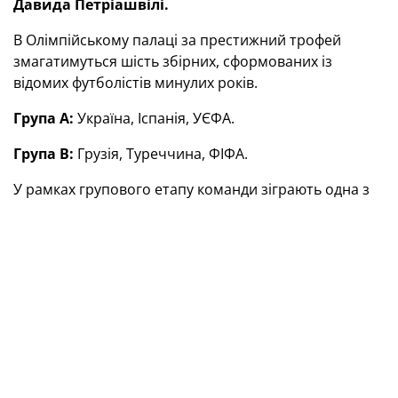
Давида Петріашвілі.
В Олімпійському палаці за престижний трофей
змагатимуться шість збірних, сформованих із
відомих футболістів минулих років.
Група А:
Україна, Іспанія, УЄФА.
Група В:
Грузія, Туреччина, ФІФА.
У рамках групового етапу команди зіграють одна з
одною. По дві найкращі вийдуть до півфіналів,
переможці яких і визначать чемпіона у вирішальній
грі. За кожну з чотирьох національних збірних
виступатимуть найкращі футболісти, які в різні роки
захищали честь своїх країн, а за команди ФІФА та
УЄФА — представники інших країн світу та Європи.
Збірна ветеранів України вирушить до столиці Грузії
під керівництвом тренерів Анатолія Дем’яненка та
Володимира Лозинського. На полі в синьо-жовтих