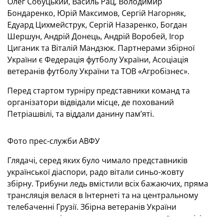
Олег Собуцький, Василь Рац, Володимир
Бондаренко, Юрій Максимов, Сергій Нагорняк,
Едуард Цихмейструк, Сергій Назаренко, Богдан
Шершун, Андрій Донець, Андрій Воробей, Ігор
Циганик та Віталій Мандзюк. Партнерами збірної
України є Федерація футболу України, Асоціація
ветеранів футболу України та ТОВ «Агробізнес».
Перед стартом турніру представники команд та
організатори відвідали місце, де похований
Петріашвілі, та віддали данину пам’яті.
Фото прес-служби АВФУ
Глядачі, серед яких було чимало представників
української діаспори, радо вітали синьо-жовту
збірну. Трибуни ледь вмістили всіх бажаючих, пряма
трансляція велася в Інтернеті та на центральному
телебаченні Грузії. Збірна ветеранів України