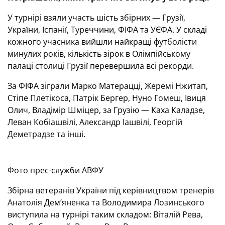
У турнірі взяли участь шість збірних — Грузії,
України, Іспанії, Туреччини, ФІФА та УЄФА. У складі
кожного учасника вийшли найкращі футболісти
минулих років, кількість зірок в Олімпійському
палаці столиці Грузії перевершила всі рекорди.
За ФІФА зіграли Марко Матерацці, Жеремі Нжитап,
Стіпе Плетікоса, Патрік Бергер, Нуно Гомеш, Івиця
Олич, Владімір Шміцер, за Грузію — Каха Каладзе,
Леван Кобіашвілі, Александр Іашвілі, Георгій
Деметрадзе та інші.
Фото прес-служби АВФУ
Збірна ветеранів України під керівництвом тренерів
Анатолія Дем’яненка та Володимира Лозинського
виступила на турнірі таким складом: Віталій Рева,