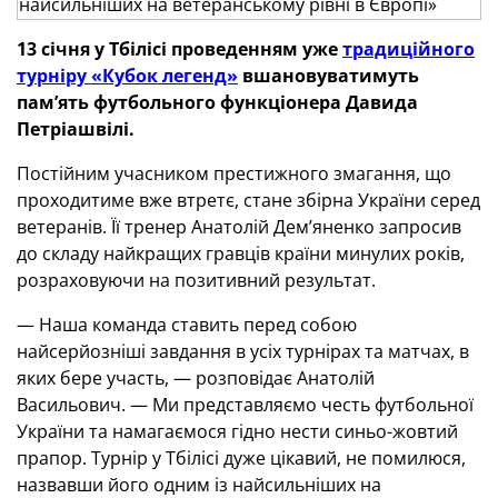
13 січня у Тбілісі проведенням уже
традиційного
турніру «Кубок легенд»
вшановуватимуть
пам’ять футбольного функціонера Давида
Петріашвілі.
Постійним учасником престижного змагання, що
проходитиме вже втретє, стане збірна України серед
ветеранів. Її тренер Анатолій Дем’яненко запросив
до складу найкращих гравців країни минулих років,
розраховуючи на позитивний результат.
— Наша команда ставить перед собою
найсерйозніші завдання в усіх турнірах та матчах, в
яких бере участь, — розповідає Анатолій
Васильович. — Ми представляємо честь футбольної
України та намагаємося гідно нести синьо-жовтий
прапор. Турнір у Тбілісі дуже цікавий, не помилюся,
назвавши його одним із найсильніших на