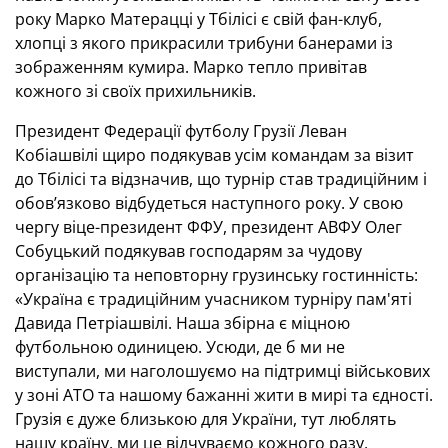
року Марко Матерацці у Тбілісі є свій фан-клуб,
хлопці з якого прикрасили трибуни банерами із
зображенням кумира. Марко тепло привітав
кожного зі своїх прихильників.
Президент Федерації футболу Грузії Леван
Кобіашвілі щиро подякував усім командам за візит
до Тбілісі та відзначив, що турнір став традиційним і
обов’язково відбудеться наступного року. У свою
чергу віце-президент ФФУ, президент АВФУ Олег
Собуцький подякував господарям за чудову
організацію та неповторну грузинську гостинність:
«Україна є традиційним учасником турніру пам'яті
Давида Петріашвілі. Наша збірна є міцною
футбольною одиницею. Усюди, де б ми не
виступали, ми наголошуємо на підтримці військових
у зоні АТО та нашому бажанні жити в мирі та єдності.
Грузія є дуже близькою для України, тут люблять
нашу країну, ми це відчуваємо кожного разу,