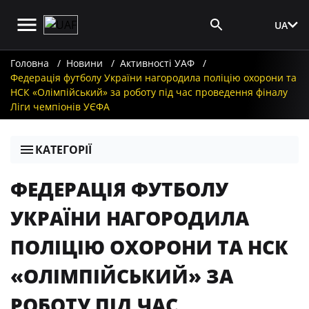
UA
Вхід для ЗМІ
Головна
Новини
Активності УАФ
Федерація футболу України нагородила поліцію охорони та
НСК «Олімпійський» за роботу під час проведення фіналу
Ліги чемпіонів УЄФА
КАТЕГОРІЇ
ФЕДЕРАЦІЯ ФУТБОЛУ
УКРАЇНИ НАГОРОДИЛА
ПОЛІЦІЮ ОХОРОНИ ТА НСК
«ОЛІМПІЙСЬКИЙ» ЗА
РОБОТУ ПІД ЧАС