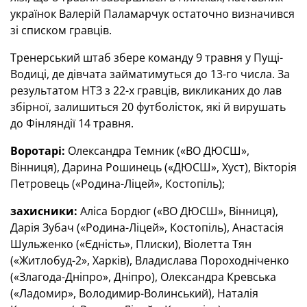
українок Валерій Паламарчук остаточно визначився
зі списком гравців.
Тренерський штаб збере команду 9 травня у Пущі-
Водиці, де дівчата займатимуться до 13-го числа. За
результатом НТЗ з 22-х гравців, викликаних до лав
збірної, залишиться 20 футболісток, які й вирушать
до Фінляндії 14 травня.
Воротарі:
Олександра Темник («ВО ДЮСШ»,
Вінниця), Дарина Рошинець («ДЮСШ», Хуст), Вікторія
Петровець («Родина-Ліцей», Костопіль);
захисники:
Аліса Бордюг («ВО ДЮСШ», Вінниця),
Дарія Зубач («Родина-Ліцей», Костопіль), Анастасія
Шульженко («Єдність», Плиски), Віолетта Тян
(«Житлобуд-2», Харків), Владислава Пороходніченко
(«Злагода-Дніпро», Дніпро), Олександра Кревська
(«Ладомир», Володимир-Волинський), Наталія