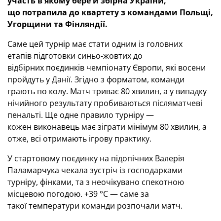
участь в якому бере й збірна України,
що потрапила до квартету з командами Польщі,
Угорщини та Фінляндії.
Саме цей турнір має стати одним із головних
етапів підготовки синьо-жовтих до
відбірних поєдинків чемпіонату Європи, які восени
пройдуть у Данії. Згідно з форматом, команди
грають по колу. Матч триває 80 хвилин, а у випадку
нічийного результату пробиваються післяматчеві
пенальті. Ще одне правило турніру —
кожен виконавець має зіграти мінімум 80 хвилин, а
отже, всі отримають ігрову практику.
У стартовому поєдинку на підопічних Валерія
Паламарчука чекала зустріч із господарками
турніру, фінками, та з неочікувано спекотною
місцевою погодою. +39 °C — саме за
такої температури команди розпочали матч.