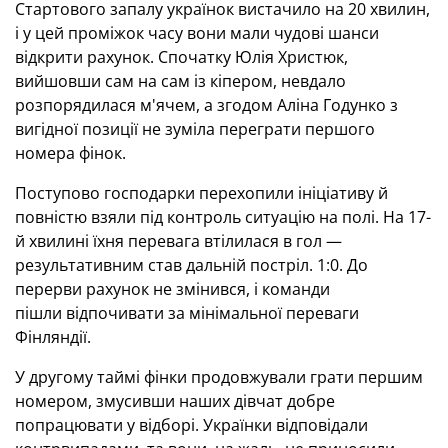
Стартового запалу українок вистачило на 20 хвилин,
і у цей проміжок часу вони мали чудові шанси
відкрити рахунок. Спочатку Юлія Христюк,
вийшовши сам на сам із кіпером, невдало
розпорядилася м'ячем, а згодом Аліна Годунко з
вигідної позиції не зуміла переграти першого
номера фінок.
Поступово господарки перехопили ініціативу й
повністю взяли під контроль ситуацію на полі. На 17-
й хвилині їхня перевага втілилася в гол —
результативним став дальній постріл. 1:0. До
перерви рахунок не змінився, і команди
пішли відпочивати за мінімальної переваги
Фінляндії.
У другому таймі фінки продовжували грати першим
номером, змусивши наших дівчат добре
попрацювати у відборі. Українки відповідали