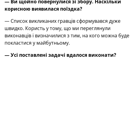
— Ви щойно повернулися зі збору. Наскільки
корисною виявилася поїздка?
— Список викликаних гравців сформувався дуже
швидко. Користь у тому, що ми переглянули
виконавців і визначилися з тим, на кого можна буде
покластися у майбутньому.
— Усі поставлені задачі вдалося виконати?
— Через певні причини повною мірою все задумане
ніколи не виконаєш. Але збір пройшов дуже добре,
надав багато інформації для тренерського штабу.
— Чи вдалося переглянути всіх футболісток?
— Не всіх. Справа в тому, що список викликаних
формувався після призначення тренерів, яке
відбулося 28 лютого. Приблизно в обід стало відомо,
хто вестиме кожну зі збірних. Тренери почали
телефонувати наставникам клубних команд,