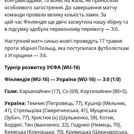
контрвипадами, та вони, на жаль, не приносили
особливого загострення. До завершення матчу
команди провели велику кількість замін. За
цей час Фінляндія ще двічі засмутила нашу збірну та
в підсумку здобула переконливу перемогу — 3:0.
Наступний матч синьо-жовті проведуть 17 травня
проти збірної Польщі, яка поступилася футболісткам
з Угорщини — 3:6.
Турнір розвитку УЄФА (WU-16)
Фінляндія (WU-16) — Україна (WU-16) — 3:0 (1:0)
Голи:
Карьялайнен (17), Со (69), Кортелайнен (80+5).
Україна:
Темник (Петровець, 77), Кушнір (Мельник,
41), Стрельцова (Смеречинська, 41), Мущенська
(Зубач, 77), Христюк (к) (Шульженко, 58), Котик,
Бордюг, Тян (Іванченко, 22), Годунко (Немець, 70),
Кревська (Корнацька, 70), Кривицька (Шмандроська,