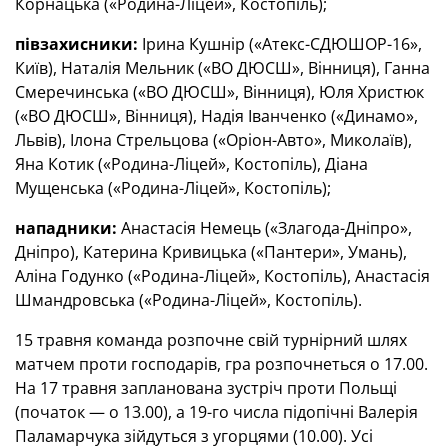
Корнацька («Родина-Ліцей», Костопіль);
півзахисники:
Ірина Кушнір («Атекс-СДЮШОР-16»,
Київ), Наталія Мельник («ВО ДЮСШ», Вінниця), Ганна
Смеречинська («ВО ДЮСШ», Вінниця), Юля Христюк
(«ВО ДЮСШ», Вінниця), Надія Іванченко («Динамо»,
Львів), Ілона Стрельцова («Оріон-Авто», Миколаїв),
Яна Котик («Родина-Ліцей», Костопіль), Діана
Мущенська («Родина-Ліцей», Костопіль);
нападники:
Анастасія Немець («Злагода-Дніпро»,
Дніпро), Катерина Кривицька («Пантери», Умань),
Аліна Годунко («Родина-Ліцей», Костопіль), Анастасія
Шмандровська («Родина-Ліцей», Костопіль).
15 травня команда розпочне свій турнірний шлях
матчем проти господарів, гра розпочнеться о 17.00.
На 17 травня запланована зустріч проти Польщі
(початок — о 13.00), а 19-го числа підопічні Валерія
Паламарчука зійдуться з угорцями (10.00). Усі