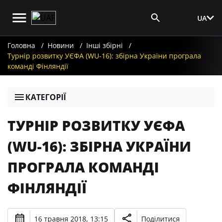
UA
Вхід для ЗМІ
Головна
Новини
Інші збірні
Турнір розвитку УЄФА (WU-16): збірна України програла
команді Фінляндії
КАТЕГОРІЇ
ТУРНІР РОЗВИТКУ УЄФА
(WU-16): ЗБІРНА УКРАЇНИ
ПРОГРАЛА КОМАНДІ
ФІНЛЯНДІЇ
16 травня 2018, 13:15
Поділитися