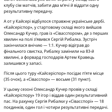
клубу сім матчів, забити два м’ячі й віддати одну
результативну передачу.
А от у Кайсері відбулося справжнє українське дербі.
«Кайсеріспор», у стартовому складі якого вийшов
Олександр Кучер, грав із «Сівасспором», де з перших
хвилин на полі з’явився Сергій Рибалка. Зустріч
закінчилася внічию — 1:1. Кучер відіграв до
фінального свистка, Рибалку замінили на 83-й
хвилині, а форвард господарів Артем Кравець
залишився у запасі.
Після цього туру «Кайсеріспор» посідає п’яте місце
(35 очок), а «Сівасспор» — восьме (31 пункт).
У цьому сезоні Олександр Кучер провів у складі
«Кайсеріспору» 19 ігор і віддав один результативний
пас. На рахунку Сергія Рибалки у «Сівасспорі» — 18
поєдинків, один гол і чотири результативні передачі.