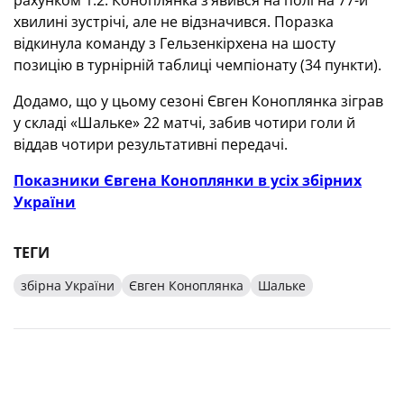
рахунком 1:2. Коноплянка з’явився на полі на 77-й
хвилині зустрічі, але не відзначився. Поразка
відкинула команду з Гельзенкірхена на шосту
позицію в турнірній таблиці чемпіонату (34 пункти).
Додамо, що у цьому сезоні Євген Коноплянка зіграв
у складі «Шальке» 22 матчі, забив чотири голи й
віддав чотири результативні передачі.
Показники Євгена Коноплянки в усіх збірних
України
ТЕГИ
збірна України
Євген Коноплянка
Шальке
ВОРОТАР ЗБІРНОЇ УКРАЇНИ