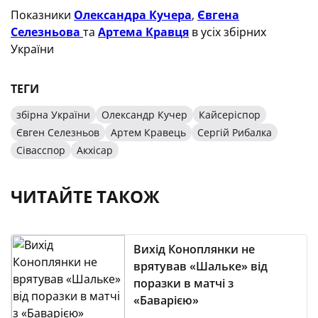
Показники
Олександра Кучера
,
Євгена
Селезньова
та
Артема Кравця
в усіх збірних
України
ТЕГИ
збірна України
Олександр Кучер
Кайсеріспор
Євген Селезньов
Артем Кравець
Сергій Рибалка
Сівасспор
Акхісар
ЧИТАЙТЕ ТАКОЖ
Вихід Коноплянки не
врятував «Шальке» від
поразки в матчі з
«Баварією»