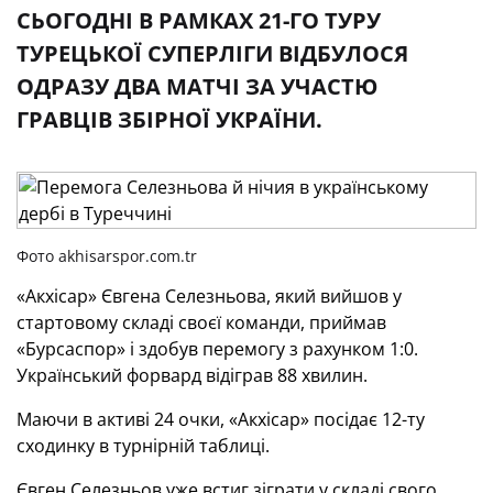
СЬОГОДНІ В РАМКАХ 21-ГО ТУРУ
ТУРЕЦЬКОЇ СУПЕРЛІГИ ВІДБУЛОСЯ
ОДРАЗУ ДВА МАТЧІ ЗА УЧАСТЮ
ГРАВЦІВ ЗБІРНОЇ УКРАЇНИ.
Фото akhisarspor.com.tr
«Акхісар» Євгена Селезньова, який вийшов у
стартовому складі своєї команди, приймав
«Бурсаспор» і здобув перемогу з рахунком 1:0.
Український форвард відіграв 88 хвилин.
Маючи в активі 24 очки, «Акхісар» посідає 12-ту
сходинку в турнірній таблиці.
Євген Селезньов уже встиг зіграти у складі свого