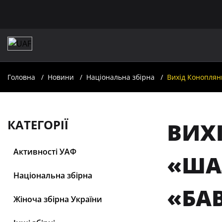
Головна
Новини
Національна збірна
Вихід Коноплянк
КАТЕГОРІЇ
ВИХ
Активності УАФ
«ШАЛ
Національна збірна
«БА
Жіноча збірна України