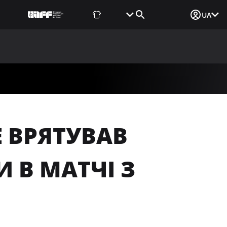
Фаншоп
Квитки
Вхід для ЗМІ
UA
ВИНИ
МЕДІА
ДОКУМЕНТИ
UAF DATA CENTER
 ВРЯТУВАВ
 В МАТЧІ З