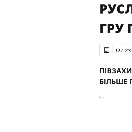
РУС
ГРУ 
10 лютог
ПІВЗАХИ
БІЛЬШЕ 
Фото krcgenk.be
Команда нашог
суперника з р