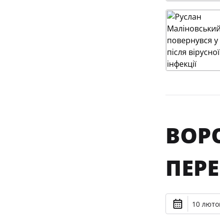
ВОР
ПЕР
10 лютог