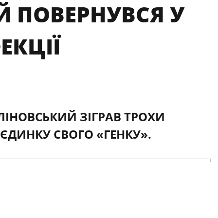
 ПОВЕРНУВСЯ У
ЕКЦІЇ
ЛІНОВСЬКИЙ ЗІГРАВ ТРОХИ
ЄДИНКУ СВОГО «ГЕНКУ».
ала на власному полі «Зюльте-Варегем» й обіграла
 матчі через вірусну інфекцію, вийшов на заміну на