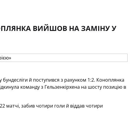
НОПЛЯНКА ВИЙШОВ НА ЗАМІНУ У
ру бундесліги й поступився з рахунком 1:2. Коноплянка
 відкинула команду з Гельзенкірхена на шосту позицію в
22 матчі, забив чотири голи й віддав чотири