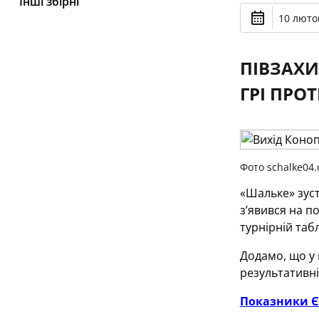
Інші збірні
10 лютог
ПІВЗАХИ
ГРІ ПРОТ
Фото schalke04.
«Шальке» зуст
з’явився на п
турнірній таб
Додамо, що у 
результативні
Показники Єв